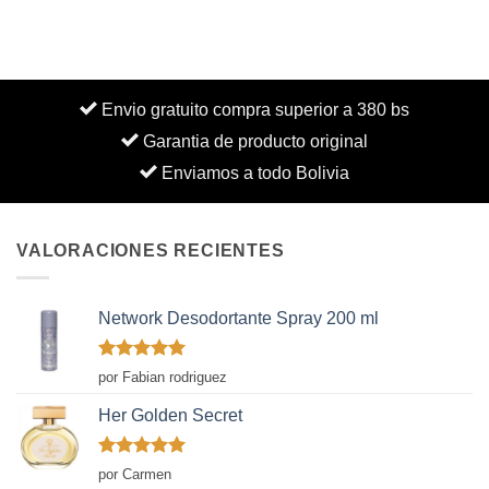
Envio gratuito compra superior a 380 bs
Garantia de producto original
Enviamos a todo Bolivia
VALORACIONES RECIENTES
Network Desodortante Spray 200 ml
Valorado
por Fabian rodriguez
con
5
de 5
Her Golden Secret
Valorado
por Carmen
con
5
de 5