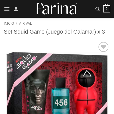
Saltar
0
al
contenido
INICIO
/
AIR VAL
Set Squid Game (Juego del Calamar) x 3
Añadir
a la
lista de
deseos