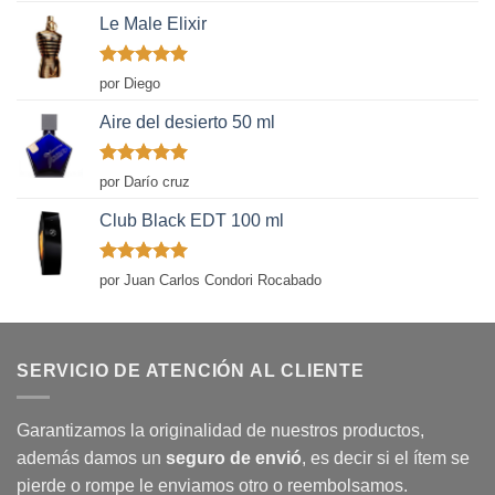
Le Male Elixir
Valorado
por Diego
con
5
de 5
Aire del desierto 50 ml
Valorado
por Darío cruz
con
5
de 5
Club Black EDT 100 ml
Valorado
por Juan Carlos Condori Rocabado
con
5
de 5
SERVICIO DE ATENCIÓN AL CLIENTE
Garantizamos la originalidad de nuestros productos,
además damos un
seguro de envió
, es decir si el ítem se
pierde o rompe le enviamos otro o reembolsamos.