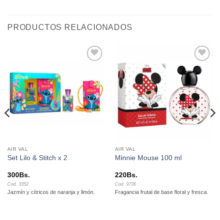
PRODUCTOS RELACIONADOS
Añadir
Añadir
a la
a la
lista de
lista de
deseos
deseos
AIR VAL
AIR VAL
Set Lilo & Stitch x 2
Minnie Mouse 100 ml
300
Bs.
220
Bs.
Cod. 3352
Cod. 9736
Jazmín y cítricos de naranja y limón.
Fragancia frutal de base floral y fresca.