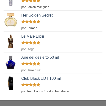
Valorado
por Fabian rodriguez
con
5
de 5
Her Golden Secret
Valorado
por Carmen
con
5
de 5
Le Male Elixir
Valorado
por Diego
con
5
de 5
Aire del desierto 50 ml
Valorado
por Darío cruz
con
5
de 5
Club Black EDT 100 ml
Valorado
por Juan Carlos Condori Rocabado
con
5
de 5