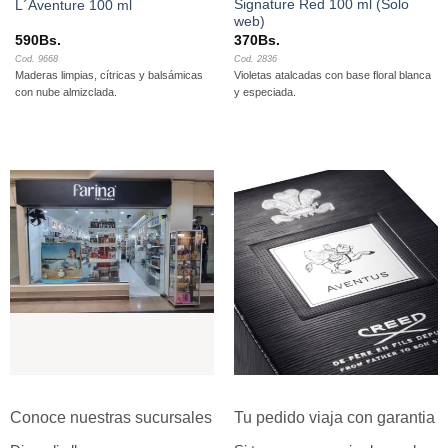
Signature Red 100 ml (Solo
L´Aventure 100 ml
web)
590
Bs.
370
Bs.
Cod. 9668
Cod. 2836
Maderas limpias, cítricas y balsámicas
Violetas atalcadas con base floral blanca
con nube almizclada.
y especiada.
Conoce nuestras sucursales
Tu pedido viaja con garantia