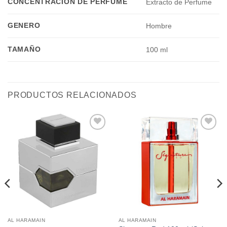
CONCENTRACIÓN DE PERFUME
Extracto de Perfume
GENERO
Hombre
TAMAÑO
100 ml
PRODUCTOS RELACIONADOS
Añadir
Añadir
a la
a la
lista de
lista de
deseos
deseos
AL HARAMAIN
AL HARAMAIN