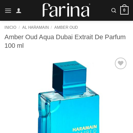
Saltar
0
al
contenido
INICIO
/
AL HARAMAIN
/
AMBER OUD
Amber Oud Aqua Dubai Extrait De Parfum
100 ml
Añadir
a la
lista de
deseos