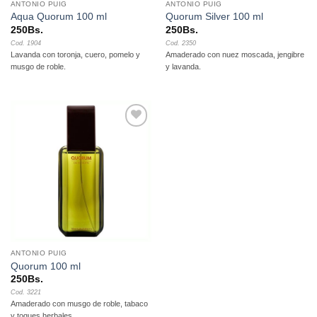
ANTONIO PUIG
ANTONIO PUIG
Aqua Quorum 100 ml
Quorum Silver 100 ml
250
Bs.
250
Bs.
Cod. 1904
Cod. 2350
Lavanda con toronja, cuero, pomelo y
Amaderado con nuez moscada, jengibre
musgo de roble.
y lavanda.
Añadir
a la
lista de
deseos
ANTONIO PUIG
Quorum 100 ml
250
Bs.
Cod. 3221
Amaderado con musgo de roble, tabaco
y toques herbales.