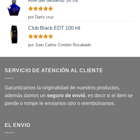
Aire del desierto 50 ml
Valorado
por Darío cruz
con
5
de 5
Club Black EDT 100 ml
Valorado
por Juan Carlos Condori Rocabado
con
5
de 5
SERVICIO DE ATENCIÓN AL CLIENTE
Garantizamos la originalidad de nuestros productos,
además damos un
seguro de envió
, es decir si el ítem se
pierde o rompe le enviamos otro o reembolsamos.
EL ENVIO