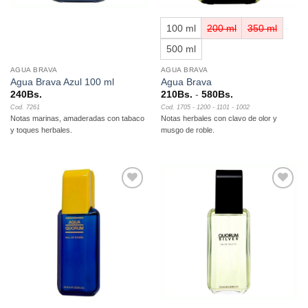
100 ml
200 ml
350 ml
500 ml
AGUA BRAVA
AGUA BRAVA
Agua Brava Azul 100 ml
Agua Brava
Rango
240
Bs.
210
Bs.
-
580
Bs.
de
Cod. 7261
Cod. 1705 - 1200 - 1101 - 1002
precios:
Notas marinas, amaderadas con tabaco
Notas herbales con clavo de olor y
desde
210Bs.
y toques herbales.
musgo de roble.
hasta
580Bs.
Añadir
Añadir
a la
a la
lista de
lista de
deseos
deseos