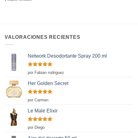
VALORACIONES RECIENTES
Network Desodortante Spray 200 ml
Valorado
por Fabian rodriguez
con
5
de 5
Her Golden Secret
Valorado
por Carmen
con
5
de 5
Le Male Elixir
Valorado
por Diego
con
5
de 5