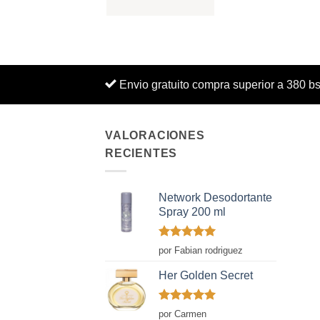
Envio gratuito compra superior a 380 b
VALORACIONES
RECIENTES
Network Desodortante
Spray 200 ml
Valorado
por Fabian rodriguez
con
5
de 5
Her Golden Secret
Valorado
por Carmen