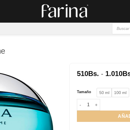
Búsqueda
de
productos
me
510
Bs.
-
1.010
Bs
Añadir
a la
Tamaño
50 ml
100 ml
lista de
deseos
Aqva Marine Pour Homme 
AÑAD