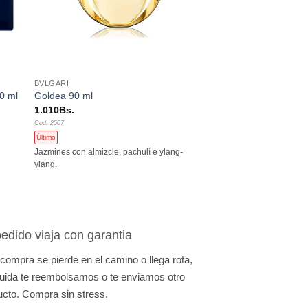
+
BVLGARI
0 ml
Goldea 90 ml
1.010
Bs.
Cod. 2507
Último
Jazmines con almizcle, pachulí e ylang-
ylang.
edido viaja con garantia
 compra se pierde en el camino o llega rota,
uida te reembolsamos o te enviamos otro
ucto. Compra sin stress.