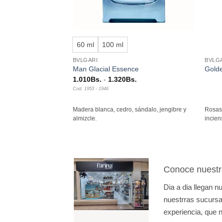
+
+
60 ml
100 ml
BVLGARI
BVLG
Man Glacial Essence
Gold
ango
Rango
1.010
Bs.
-
1.320
Bs.
e
de
Cod. 1953 - 1946
ecios:
precios:
esde
desde
0Bs.
1.010Bs.
o, cera de abeja,
Madera blanca, cedro, sándalo, jengibre y
Rosas,
sta
hasta
deras.
almizcle.
incien
0Bs.
1.320Bs.
Conoce nuestr
Dia a dia llegan 
nuestrras sucursal
experiencia, que n