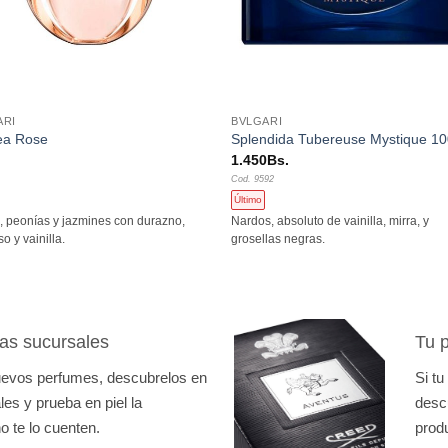
+
ARI
BVLGARI
ea Rose
Splendida Tubereuse Mystique 10
1.450
Bs.
Cod. 9592
Último
 peonías y jazmines con durazno,
Nardos, absoluto de vainilla, mirra, y
so y vainilla.
grosellas negras.
as sucursales
Tu p
nuevos perfumes, descubrelos en
Si tu
es y prueba en piel la
desc
o te lo cuenten.
prod