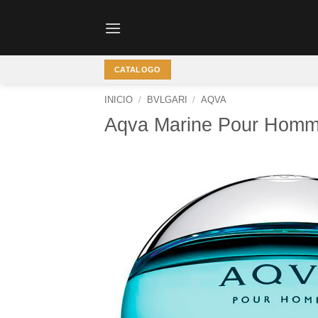
Saltar
al
contenido
CATALOGO
INICIO
/
BVLGARI
/
AQVA
Aqva Marine Pour Hom