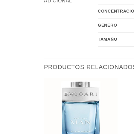
ADICIONAL
CONCENTRACIÓ
GENERO
TAMAÑO
PRODUCTOS RELACIONADO
Añadir
Añadir
a la
a la
lista de
lista de
deseos
deseos