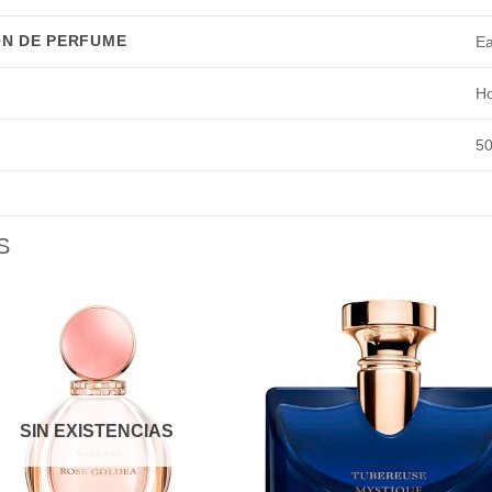
N DE PERFUME
Ea
H
50
S
Añadir
Aña
a la
a l
lista de
lista
deseos
des
SIN EXISTENCIAS