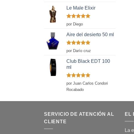
con
5
de 5
Le Male Elixir
Valorado
por Diego
con
5
de 5
Aire del desierto 50 ml
Valorado
por Darío cruz
con
5
de 5
Club Black EDT 100
ml
Valorado
por Juan Carlos Condori
con
5
de 5
Rocabado
SERVICIO DE ATENCIÓN AL
EL 
CLIENTE
La e