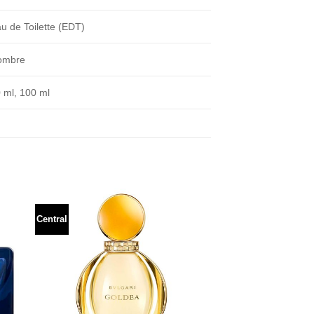
u de Toilette (EDT)
ombre
 ml, 100 ml
Central
dir
Añadir
a
a la
 de
lista de
eos
deseos