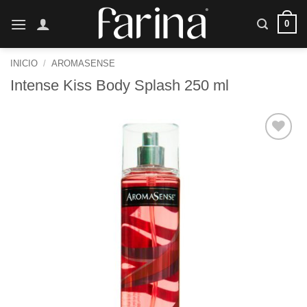
Saltar
0
al
contenido
INICIO
/
AROMASENSE
Intense Kiss Body Splash 250 ml
Añadir
a la
lista de
deseos