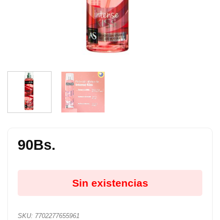
90
Bs.
Sin existencias
SKU:
7702277655961