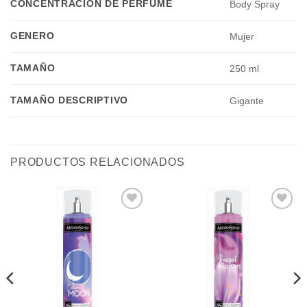
CONCENTRACIÓN DE PERFUME
Body Spray
GENERO
Mujer
TAMAÑO
250 ml
TAMAÑO DESCRIPTIVO
Gigante
PRODUCTOS RELACIONADOS
Añadir
Añadir
a la
a la
lista de
lista de
deseos
deseos