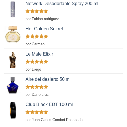
Network Desodortante Spray 200 ml
Valorado
por Fabian rodriguez
con
5
de 5
Her Golden Secret
Valorado
por Carmen
con
5
de 5
Le Male Elixir
Valorado
por Diego
con
5
de 5
Aire del desierto 50 ml
Valorado
por Darío cruz
con
5
de 5
Club Black EDT 100 ml
Valorado
por Juan Carlos Condori Rocabado
con
5
de 5