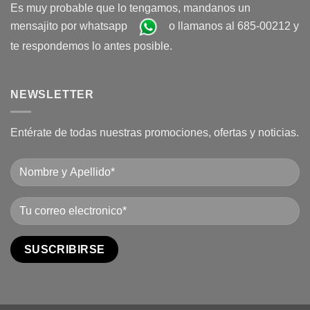
Es muy probable que lo tengamos, mandanos un
mensajito por whatsapp
o llamanos al 685-00212 y
te respondemos lo antes posible.
NEWSLETTER
Entérate de todas nuestras promociones, ofertas y noticias.