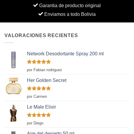
Garantia de producto original
Enviamos a todo Bolivia
VALORACIONES RECIENTES
Network Desodortante Spray 200 ml
Valorado
por Fabian rodriguez
con
5
de 5
Her Golden Secret
Valorado
por Carmen
con
5
de 5
Le Male Elixir
Valorado
por Diego
con
5
de 5
Aire del desierto 50 ml