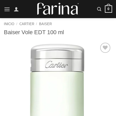
Saltar
0
al
contenido
INICIO
/
CARTIER
/
BAISER
Baiser Vole EDT 100 ml
Añadir
a la
lista de
deseos