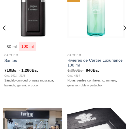
lista de
lista de
deseos
deseos
50 ml
100 ml
CARTIER
CARTIER
Rivieres de Cartier Luxuriance
Santos
100 ml
Rango
El
El
710
Bs.
-
1.280
Bs.
1.050
Bs.
840
Bs.
de
precio
precio
Cod. 3621 - 3638
Cod. 4814
precios:
original
actual
Sándalo con cedro, nuez moscada,
Notas verdes con helecho, romero,
desde
era:
es:
710Bs.
1.050Bs..
840Bs..
lavanda, geranio y coco.
geranio, roble y pistacho.
hasta
1.280Bs.