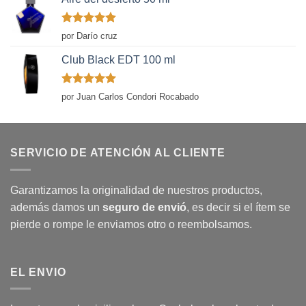
Valorado
por Darío cruz
con
5
de 5
Club Black EDT 100 ml
Valorado
por Juan Carlos Condori Rocabado
con
5
de 5
SERVICIO DE ATENCIÓN AL CLIENTE
Garantizamos la originalidad de nuestros productos,
además damos un
seguro de envió
, es decir si el ítem se
pierde o rompe le enviamos otro o reembolsamos.
EL ENVIO