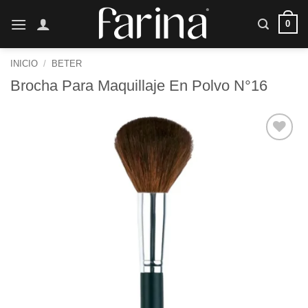
Saltar
0
al
contenido
INICIO
/
BETER
Brocha Para Maquillaje En Polvo N°16
Añadir
a la
lista de
deseos