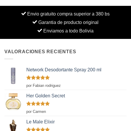
Envio gratuito compra superior a 380 bs
Garantia de producto original
Enviamos a todo Bolivia
VALORACIONES RECIENTES
Network Desodortante Spray 200 ml
Valorado
por Fabian rodriguez
con
5
de 5
Her Golden Secret
Valorado
por Carmen
con
5
de 5
Le Male Elixir