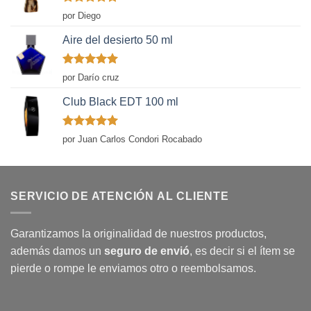
Valorado
por Diego
con
5
de 5
Aire del desierto 50 ml
Valorado
por Darío cruz
con
5
de 5
Club Black EDT 100 ml
Valorado
por Juan Carlos Condori Rocabado
con
5
de 5
SERVICIO DE ATENCIÓN AL CLIENTE
Garantizamos la originalidad de nuestros productos,
además damos un
seguro de envió
, es decir si el ítem se
pierde o rompe le enviamos otro o reembolsamos.