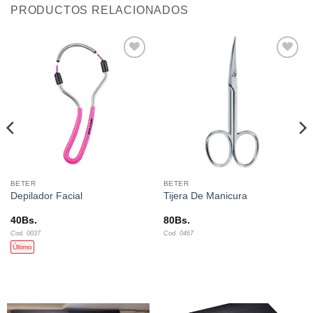
PRODUCTOS RELACIONADOS
Añadir
Añadir
a la
a la
lista de
lista de
deseos
deseos
BETER
BETER
Depilador Facial
Tijera De Manicura
40
Bs.
80
Bs.
Cod. 0037
Cod. 0467
Último