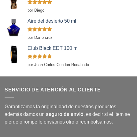
Valorado
por Diego
con
5
de 5
Aire del desierto 50 ml
Valorado
por Darío cruz
con
5
de 5
Club Black EDT 100 ml
Valorado
por Juan Carlos Condori Rocabado
con
5
de 5
SERVICIO DE ATENCIÓN AL CLIENTE
Garantizamos la originalidad de nuestros productos,
además damos un
seguro de envió
, es decir si el ítem se
pierde o rompe le enviamos otro o reembolsamos.