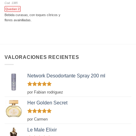
Cod. 1385
Quedan 2
Bebida curasao, con toques cítricos y
flores avainilladas.
VALORACIONES RECIENTES
Network Desodortante Spray 200 ml
Valorado
por Fabian rodriguez
con
5
de 5
Her Golden Secret
Valorado
por Carmen
con
5
de 5
Le Male Elixir