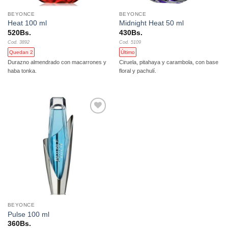
BEYONCE
BEYONCE
Heat 100 ml
Midnight Heat 50 ml
520
Bs.
430
Bs.
Cod. 3892
Cod. 5109
Quedan 2
Último
Durazno almendrado con macarrones y
Ciruela, pitahaya y carambola, con base
haba tonka.
floral y pachulí.
Añadir
a la
lista de
deseos
BEYONCE
Pulse 100 ml
360
Bs.