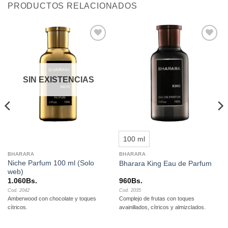
PRODUCTOS RELACIONADOS
Añadir
Añadir
a la
a la
lista de
lista de
deseos
deseos
SIN EXISTENCIAS
100 ml
BHARARA
BHARARA
Niche Parfum 100 ml (Solo
Bharara King Eau de Parfum
web)
1.060
Bs.
960
Bs.
Cod. 2042
Cod. 2035
Amberwood con chocolate y toques
Complejo de frutas con toques
cítricos.
avainillados, cítricos y almizclados.