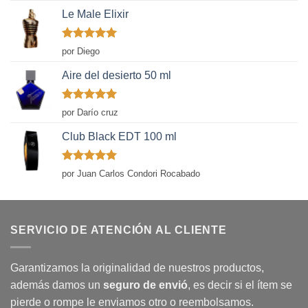
Le Male Elixir
Valorado
por Diego
con
5
de 5
Aire del desierto 50 ml
Valorado
por Darío cruz
con
5
de 5
Club Black EDT 100 ml
Valorado
por Juan Carlos Condori Rocabado
con
5
de 5
SERVICIO DE ATENCIÓN AL CLIENTE
Garantizamos la originalidad de nuestros productos,
además damos un
seguro de envió
, es decir si el ítem se
pierde o rompe le enviamos otro o reembolsamos.