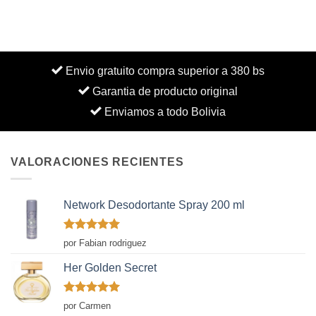
Envio gratuito compra superior a 380 bs
Garantia de producto original
Enviamos a todo Bolivia
VALORACIONES RECIENTES
Network Desodortante Spray 200 ml
Valorado
por Fabian rodriguez
con
5
de 5
Her Golden Secret
Valorado
por Carmen
con
5
de 5