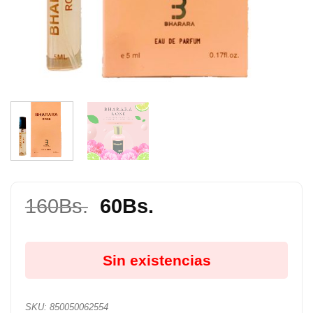
El
El
160
Bs.
60
Bs.
precio
precio
original
actual
Sin existencias
era:
es:
160Bs..
60Bs..
SKU:
850050062554