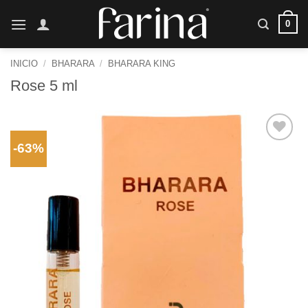
Saltar
0
al
contenido
INICIO
/
BHARARA
/
BHARARA KING
Rose 5 ml
-63%
Añadir
a la
lista de
deseos