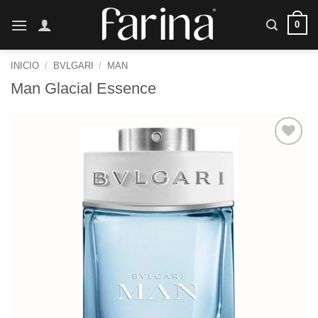
Saltar
0
al
contenido
INICIO
/
BVLGARI
/
MAN
Man Glacial Essence
Añadir
a la
lista de
deseos