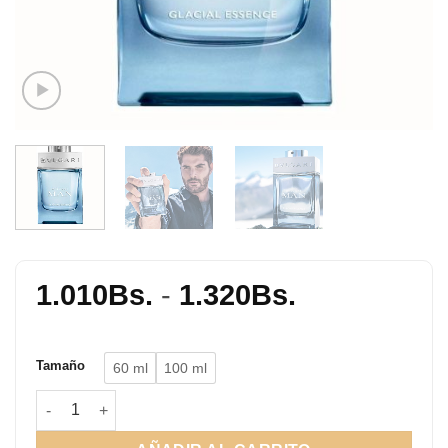
Rango
1.010
Bs.
-
1.320
Bs.
de
precios:
Tamaño
60 ml
100 ml
desde
1.010Bs.
Man Glacial Essence cantidad
hasta