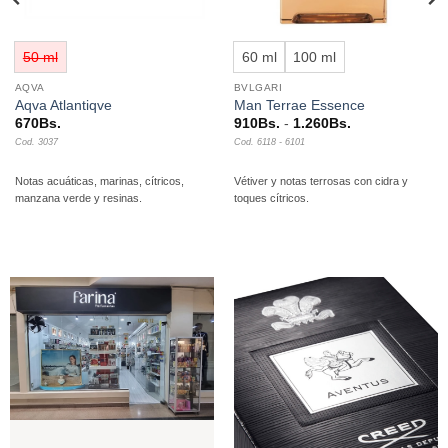
60 ml
100 ml
50 ml
AQVA
BVLGARI
Aqva Atlantiqve
Man Terrae Essence
Rango
670
Bs.
910
Bs.
-
1.260
Bs.
de
Cod. 3037
Cod. 6118 - 6101
precios:
desde
910Bs.
Notas acuáticas, marinas, cítricos,
Vétiver y notas terrosas con cidra y
hasta
manzana verde y resinas.
toques cítricos.
1.260Bs.