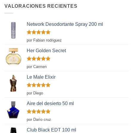
VALORACIONES RECIENTES
Network Desodortante Spray 200 ml
Valorado
por Fabian rodriguez
con
5
de 5
Her Golden Secret
Valorado
por Carmen
con
5
de 5
Le Male Elixir
Valorado
por Diego
con
5
de 5
Aire del desierto 50 ml
Valorado
por Darío cruz
con
5
de 5
Club Black EDT 100 ml