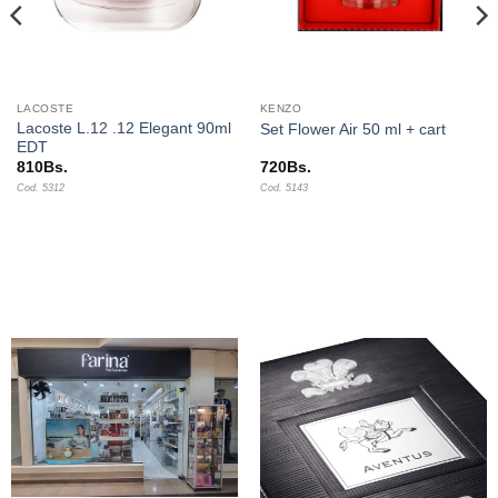
LACOSTE
KENZO
Lacoste L.12 .12 Elegant 90ml
Set Flower Air 50 ml + cart
EDT
810
Bs.
720
Bs.
Cod. 5312
Cod. 5143