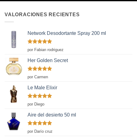
VALORACIONES RECIENTES
Network Desodortante Spray 200 ml
Valorado
por Fabian rodriguez
con
5
de 5
Her Golden Secret
Valorado
por Carmen
con
5
de 5
Le Male Elixir
Valorado
por Diego
con
5
de 5
Aire del desierto 50 ml
Valorado
por Darío cruz
con
5
de 5