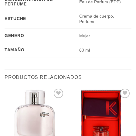
Eau de Parfum (EDP)
PERFUME
Crema de cuerpo,
ESTUCHE
Perfume
GENERO
Mujer
TAMAÑO
80 ml
PRODUCTOS RELACIONADOS
Añadir
Añadir
a la
a la
lista de
lista de
deseos
deseos