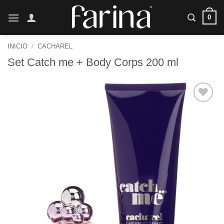
Saltar
0
al
contenido
INICIO
/
CACHAREL
Set Catch me + Body Corps 200 ml
Añadir
a la
lista de
deseos