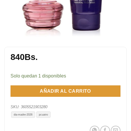
840
Bs.
Solo quedan 1 disponibles
AÑADIR AL CARRITO
SKU:
3605521903280
dia-madre-2026
pcuatro