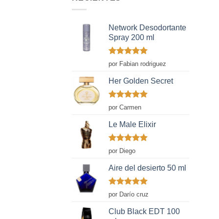
Network Desodortante
Spray 200 ml
Valorado
por Fabian rodriguez
con
5
de 5
Her Golden Secret
Valorado
por Carmen
con
5
de 5
Le Male Elixir
Valorado
por Diego
con
5
de 5
Aire del desierto 50 ml
Valorado
por Darío cruz
con
5
de 5
Club Black EDT 100