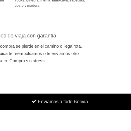
aba
Vodka, ginebra, menta, maracuyá, especias,
desde
810Bs.
cuero y madera.
hasta
1.510Bs.
edido viaja con garantia
 compra se pierde en el camino o llega rota,
uida te reembolsamos o te enviamos otro
ucto. Compra sin stress.
Enviamos a todo Bolivia