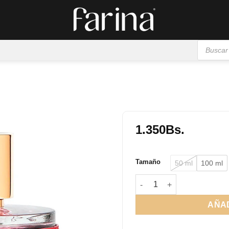
Búsqueda
de
productos
1.350
Bs.
Añadir
a la
Tamaño
50 ml
100 ml
lista de
deseos
CH Woman cantidad
AÑAD