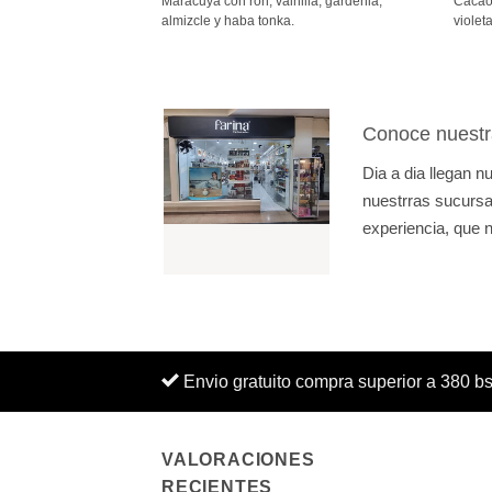
ndalo, peonía, pomelo y
Maracuyá con ron, vainilla, gardenia,
Cacao 
desde
1.200Bs.
almizcle y haba tonka.
violet
hasta
1.590Bs.
Conoce nuestr
Dia a dia llegan 
nuestrras sucursal
experiencia, que n
Envio gratuito compra superior a 380 b
VALORACIONES
RECIENTES