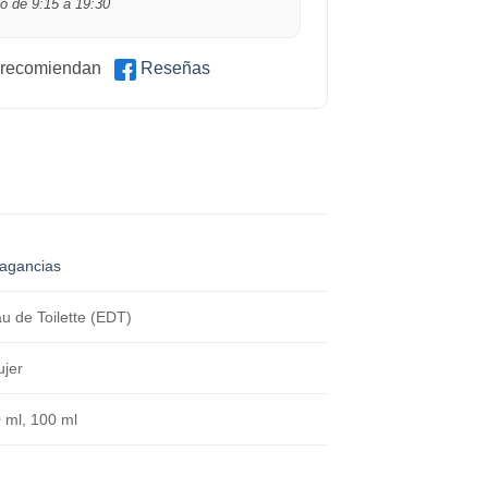
o de 9:15 a 19:30
 recomiendan
Reseñas
agancias
u de Toilette (EDT)
jer
 ml, 100 ml