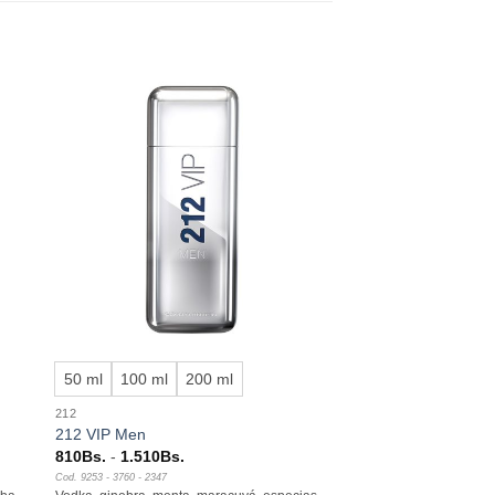
dir
Añadir
a
a la
 de
lista de
eos
deseos
+
50 ml
100 ml
200 ml
212
212 VIP Men
Rango
810
Bs.
-
1.510
Bs.
de
Cod. 9253 - 3760 - 2347
precios: