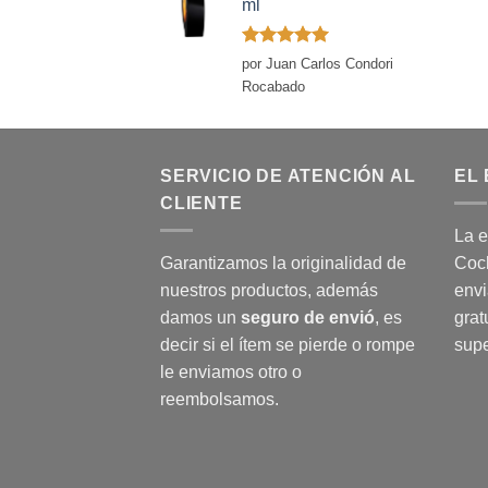
ml
Valorado
por Juan Carlos Condori
con
5
de 5
Rocabado
SERVICIO DE ATENCIÓN AL
EL 
CLIENTE
La e
Garantizamos la originalidad de
Coch
nuestros productos, además
envi
damos un
seguro de envió
, es
grat
decir si el ítem se pierde o rompe
supe
le enviamos otro o
reembolsamos.