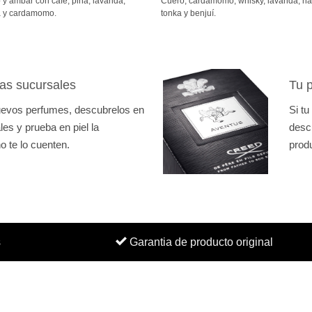
y ámbar con café, piña, lavanda,
Cuero, cardamomo, whisky, lavanda, h
desde
1.050Bs.
a y cardamomo.
tonka y benjuí.
hasta
1.450Bs.
as sucursales
Tu p
nuevos perfumes, descubrelos en
Si tu
es y prueba en piel la
desc
o te lo cuenten.
prod
s
Garantia de producto original