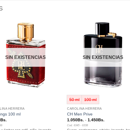
S
Añadir
Aña
a la
a l
lista de
lista
deseos
des
SIN EXISTENCIAS
SIN EXISTENCIAS
+
50 ml
100 ml
LINA HERRERA
CAROLINA HERRERA
ings 100 ml
CH Men Prive
Rango
0
Bs.
1.050
Bs.
-
1.450
Bs.
de
86
Cod. 6345 - 6338
precios: