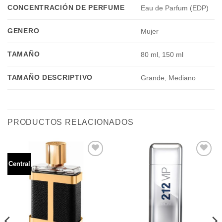
CONCENTRACIÓN DE PERFUME
Eau de Parfum (EDP)
GENERO
Mujer
TAMAÑO
80 ml, 150 ml
TAMAÑO DESCRIPTIVO
Grande, Mediano
PRODUCTOS RELACIONADOS
Central
Añadir
Añadir
a la
a la
lista de
lista de
deseos
deseos