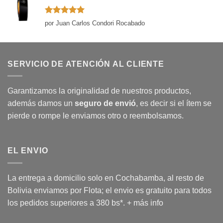
Valorado
por Juan Carlos Condori Rocabado
con
5
de 5
SERVICIO DE ATENCIÓN AL CLIENTE
Garantizamos la originalidad de nuestros productos,
además damos un
seguro de envió
, es decir si el ítem se
pierde o rompe le enviamos otro o reembolsamos.
EL ENVIO
La entrega a domicilio solo en Cochabamba, al resto de
Bolivia enviamos por Flota; el envio es gratuito para todos
los pedidos superiores a 380 bs*.
+ más info