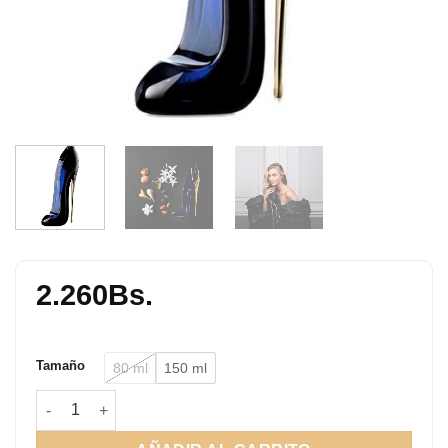
2.260
Bs.
Tamaño
80 ml
150 ml
Good Girl cantidad