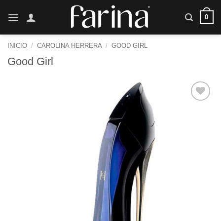
Saltar
0
al
contenido
INICIO
/
CAROLINA HERRERA
/
GOOD GIRL
Good Girl
Añadir
a la
lista de
deseos