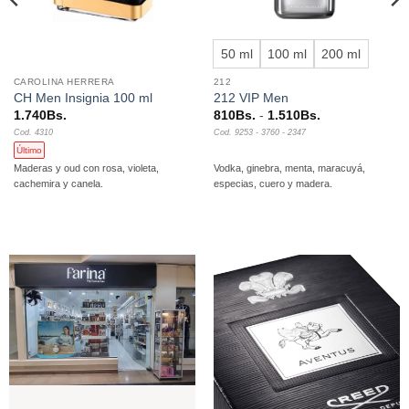
50 ml
100 ml
200 ml
CAROLINA HERRERA
212
CH Men Insignia 100 ml
212 VIP Men
Rango
1.740
Bs.
810
Bs.
-
1.510
Bs.
de
Cod. 4310
Cod. 9253 - 3760 - 2347
precios:
desde
Último
810Bs.
Maderas y oud con rosa, violeta,
Vodka, ginebra, menta, maracuyá,
hasta
cachemira y canela.
especias, cuero y madera.
1.510Bs.