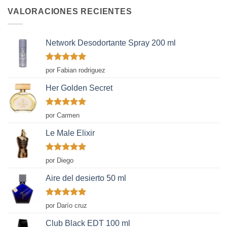
VALORACIONES RECIENTES
Network Desodortante Spray 200 ml
Valorado
por Fabian rodriguez
con
5
de 5
Her Golden Secret
Valorado
por Carmen
con
5
de 5
Le Male Elixir
Valorado
por Diego
con
5
de 5
Aire del desierto 50 ml
Valorado
por Darío cruz
con
5
de 5
Club Black EDT 100 ml