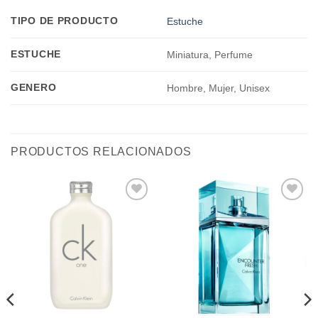
TIPO DE PRODUCTO
Estuche
ESTUCHE
Miniatura, Perfume
GENERO
Hombre, Mujer, Unisex
PRODUCTOS RELACIONADOS
Añadir
Añadir
a la
a la
lista de
lista de
deseos
deseos