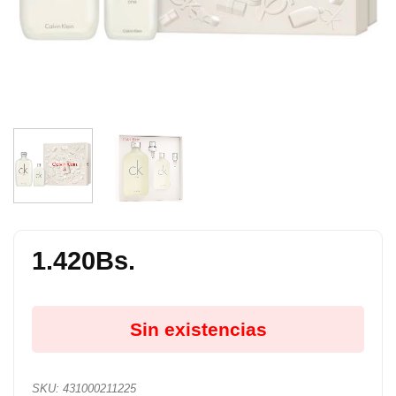
1.420
Bs.
Sin existencias
SKU:
431000211225