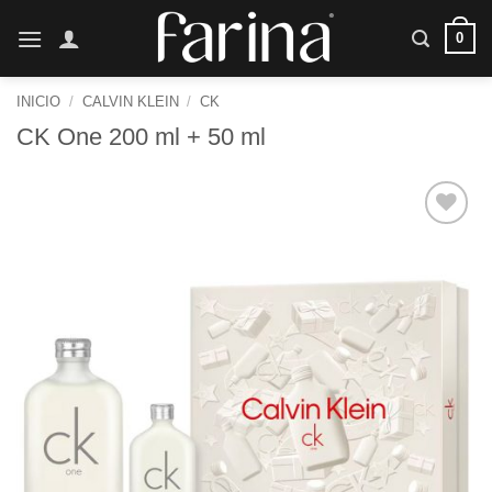
Saltar
0
al
contenido
INICIO
/
CALVIN KLEIN
/
CK
CK One 200 ml + 50 ml
Añadir
a la
lista de
deseos