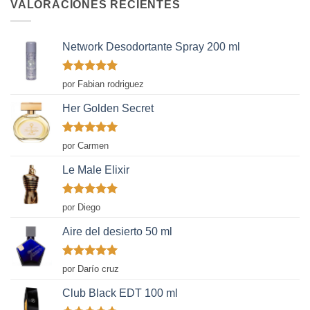
VALORACIONES RECIENTES
Network Desodortante Spray 200 ml
Valorado
por Fabian rodriguez
con
5
de 5
Her Golden Secret
Valorado
por Carmen
con
5
de 5
Le Male Elixir
Valorado
por Diego
con
5
de 5
Aire del desierto 50 ml
Valorado
por Darío cruz
con
5
de 5
Club Black EDT 100 ml