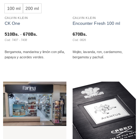
100 ml
200 ml
CALVIN KLEIN
CALVIN KLEIN
CK One
Encounter Fresh 100 ml
Rango
510
Bs.
-
670
Bs.
670
Bs.
de
Cod. 7407 - 7438
Cod. 0826
precios:
desde
510Bs.
Bergamota, mandarina y limón con piña,
Mojito, lavanda, ron, cardamomo,
hasta
papaya y acordes verdes.
bergamota y pachulí.
670Bs.