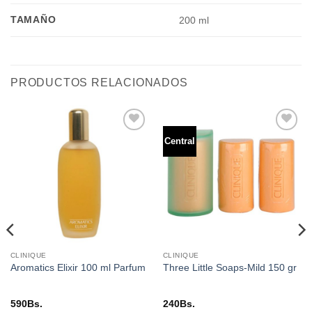
TAMAÑO
200 ml
PRODUCTOS RELACIONADOS
Central
Añadir
Añadir
a la
a la
lista de
lista de
deseos
deseos
CLINIQUE
CLINIQUE
Aromatics Elixir 100 ml Parfum
Three Little Soaps-Mild 150 gr
590
Bs.
240
Bs.