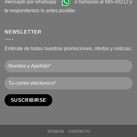
mensajito por whatsapp
o llamanos al 685-00212 y
te respondemos lo antes posible.
NEWSLETTER
Entérate de todas nuestras promociones, ofertas y noticias.
TIENDAS
CONTACTO