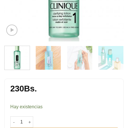
230
Bs.
Hay existencias
Clarifying Lotion Twice a Day Exfoliator 1 cantidad