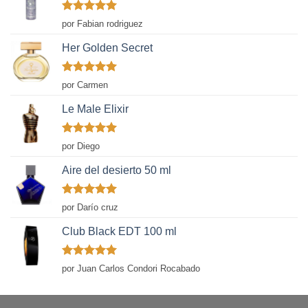
Valorado
por Fabian rodriguez
con
5
de 5
Her Golden Secret
Valorado
por Carmen
con
5
de 5
Le Male Elixir
Valorado
por Diego
con
5
de 5
Aire del desierto 50 ml
Valorado
por Darío cruz
con
5
de 5
Club Black EDT 100 ml
Valorado
por Juan Carlos Condori Rocabado
con
5
de 5