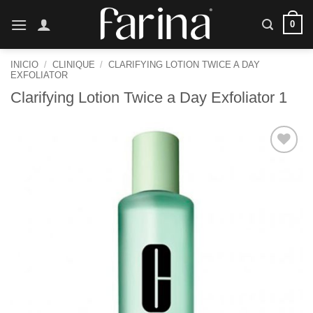
Saltar
0
al
contenido
INICIO
/
CLINIQUE
/
CLARIFYING LOTION TWICE A DAY
EXFOLIATOR
Clarifying Lotion Twice a Day Exfoliator 1
Añadir
a la
lista de
deseos