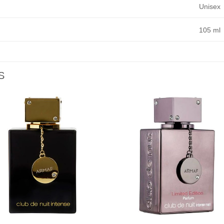
Unisex
105 ml
S
Añadir
Aña
a la
a l
lista de
lista
deseos
des
+