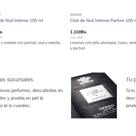
F
ARMAF
de Nuit Intense 105 ml
Club de Nuit Intense Parfum 105 
s.
1.110
Bs.
77
Cod. 4596
y violetas con pachulí, oud y vainilla.
Limones con piña ahumada, cuero, almi
y pachulí.
as sucursales
Tu p
nuevos perfumes, descubrelos en
Si tu
es y prueba en piel la
desc
o te lo cuenten.
prod