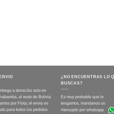
ENVIO
¿NO ENCUENTRAS LO 
BUSCAS?
ntrega a domicilio solo en
abamba, al resto de Bolivia
Es muy probable que lo
amos por Flota; el envio es
tengamos, mandanos un
uito para todos los pedidos
mensajito por whatsapp