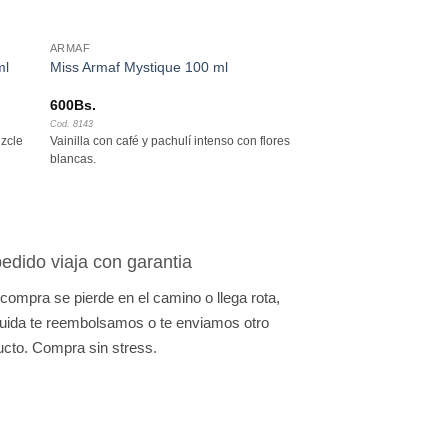
ARMAF
ml
Miss Armaf Mystique 100 ml
600
Bs.
Cod. 8143
zcle
Vainilla con café y pachulí intenso con flores
blancas.
edido viaja con garantia
 compra se pierde en el camino o llega rota,
uida te reembolsamos o te enviamos otro
ucto. Compra sin stress.