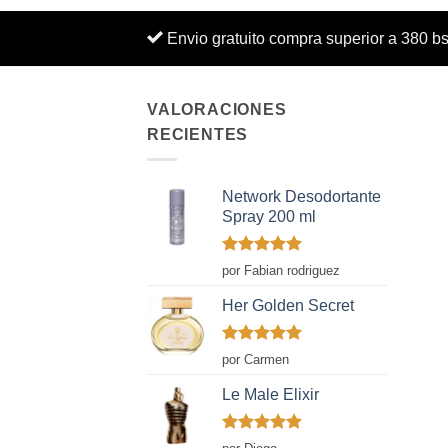
Envio gratuito compra superior a 380 b
VALORACIONES
RECIENTES
Network Desodortante
Spray 200 ml
Valorado
por Fabian rodriguez
con
5
de 5
Her Golden Secret
Valorado
por Carmen
con
5
de 5
Le Male Elixir
Valorado