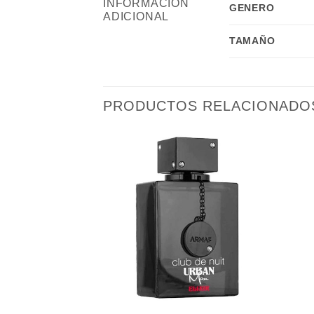
INFORMACIÓN
GENERO
ADICIONAL
TAMAÑO
PRODUCTOS RELACIONADO
Añadir
Añadir
a la
a la
lista de
lista de
deseos
deseos
+
+