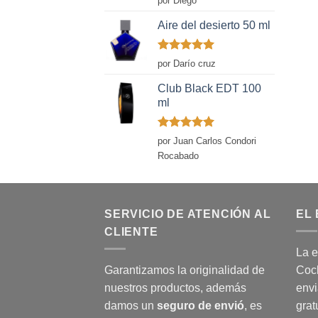
por Diego
con
5
de 5
Aire del desierto 50 ml
Valorado
por Darío cruz
con
5
de 5
Club Black EDT 100
ml
Valorado
por Juan Carlos Condori
con
5
de 5
Rocabado
SERVICIO DE ATENCIÓN AL
EL 
CLIENTE
La e
Garantizamos la originalidad de
Coch
nuestros productos, además
envi
damos un
seguro de envió
, es
grat