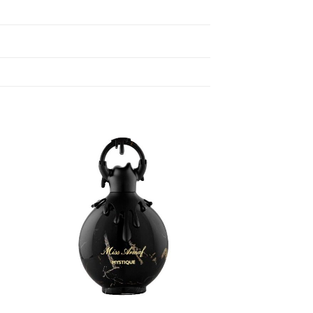
dir
Añadir
a
a la
 de
lista de
eos
deseos
+