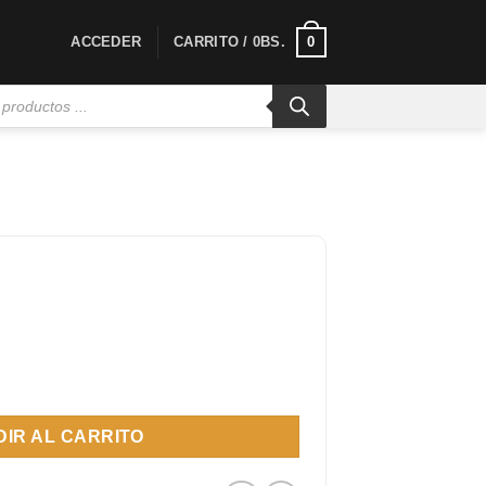
0
ACCEDER
CARRITO /
0
BS.
l cantidad
IR AL CARRITO