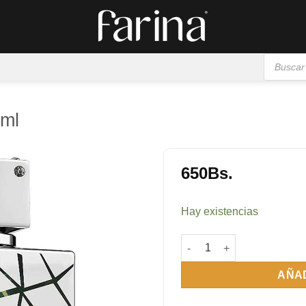
Búsqueda
de
productos
 ml
650
Bs.
Añadir
a la
Hay existencias
lista de
deseos
Club de Nuit Sillage 105 m
AÑAD