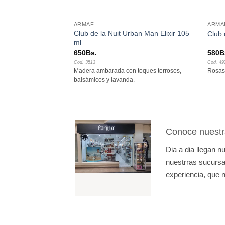
ARMAF
ARMA
Club de la Nuit Urban Man Elixir 105
iq 100 ml
Club 
ml
650
Bs.
580
B
Cod. 3513
Cod. 49
ado con toques cítricos
Madera ambarada con toques terrosos,
Rosas 
balsámicos y lavanda.
Conoce nuestr
Dia a dia llegan 
nuestrras sucursal
experiencia, que n