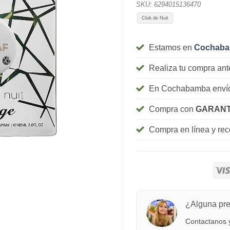
SKU:
6294015136470
Club de Nuit
Estamos en
Cochab
Realiza tu compra ant
En Cochabamba envío
Compra con
GARANT
Compra en línea y re
¿Alguna pr
Contactanos y