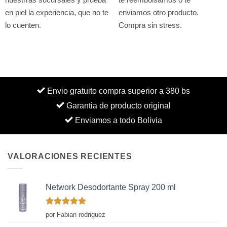
en piel la experiencia, que no te
enviamos otro producto.
lo cuenten.
Compra sin stress.
Envio gratuito compra superior a 380 bs
Garantia de producto original
Enviamos a todo Bolivia
VALORACIONES RECIENTES
Network Desodortante Spray 200 ml
Valorado
por Fabian rodriguez
con
5
de 5