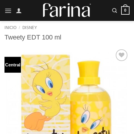
Saltar
0
al
contenido
INICIO
/
DISNEY
Tweety EDT 100 ml
Central
Añadir
a la
lista de
deseos