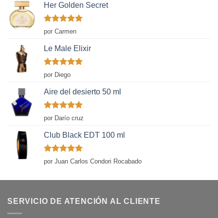
Her Golden Secret
Valorado
por Carmen
con
5
de 5
Le Male Elixir
Valorado
por Diego
con
5
de 5
Aire del desierto 50 ml
Valorado
por Darío cruz
con
5
de 5
Club Black EDT 100 ml
Valorado
por Juan Carlos Condori Rocabado
con
5
de 5
SERVICIO DE ATENCIÓN AL CLIENTE