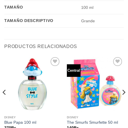
TAMAÑO
100 ml
TAMAÑO DESCRIPTIVO
Grande
PRODUCTOS RELACIONADOS
Central
Añadir
Añadir
a la
a la
lista de
lista de
deseos
deseos
DISNEY
DISNEY
Blue Papa 100 ml
The Smurfs Smurfette 50 ml
270
Bs.
140
Bs.