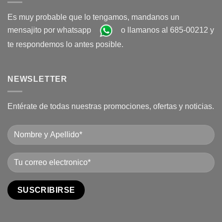
Es muy probable que lo tengamos, mandanos un
mensajito por whatsapp
o llamanos al 685-00212 y
te respondemos lo antes posible.
NEWSLETTER
Entérate de todas nuestras promociones, ofertas y noticias.