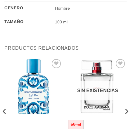
GENERO
Hombre
TAMAÑO
100 ml
PRODUCTOS RELACIONADOS
Añadir
Añadir
a la
a la
lista de
lista de
deseos
deseos
SIN EXISTENCIAS
50 ml