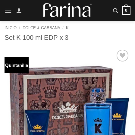
Saltar
0
al
contenido
INICIO
/
DOLCE & GABBANA
/
K
Set K 100 ml EDP x 3
Quintanilla
Añadir
a la
lista de
deseos