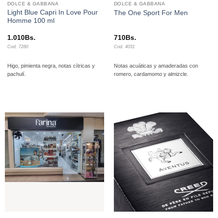
DOLCE & GABBANA
DOLCE & GABBANA
Light Blue Capri In Love Pour
The One Sport For Men
Homme 100 ml
1.010
Bs.
710
Bs.
Cod. 7280
Cod. 4031
Higo, pimienta negra, notas cítricas y
Notas acuáticas y amaderadas con
pachulí.
romero, cardamomo y almizcle.