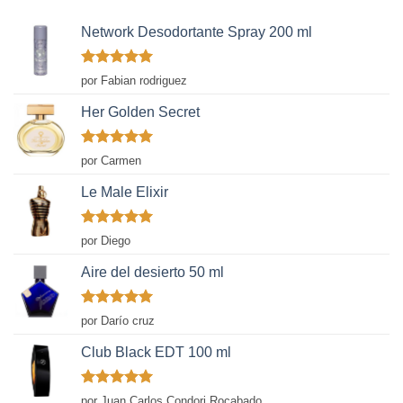
Network Desodortante Spray 200 ml
Valorado
por Fabian rodriguez
con
5
de 5
Her Golden Secret
Valorado
por Carmen
con
5
de 5
Le Male Elixir
Valorado
por Diego
con
5
de 5
Aire del desierto 50 ml
Valorado
por Darío cruz
con
5
de 5
Club Black EDT 100 ml
Valorado
por Juan Carlos Condori Rocabado