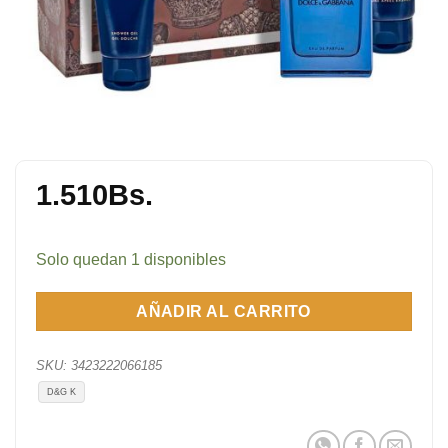
1.510
Bs.
Solo quedan 1 disponibles
AÑADIR AL CARRITO
SKU:
3423222066185
D&G K