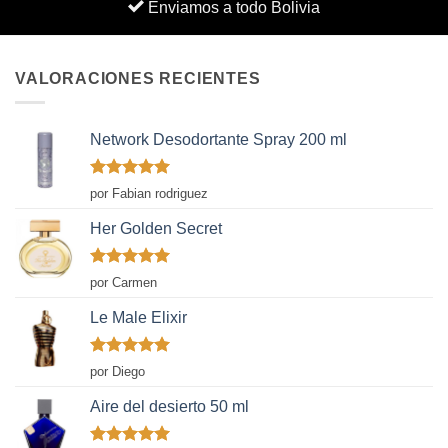
Enviamos a todo Bolivia
VALORACIONES RECIENTES
Network Desodortante Spray 200 ml
Valorado
por Fabian rodriguez
con
5
de 5
Her Golden Secret
Valorado
por Carmen
con
5
de 5
Le Male Elixir
Valorado
por Diego
con
5
de 5
Aire del desierto 50 ml