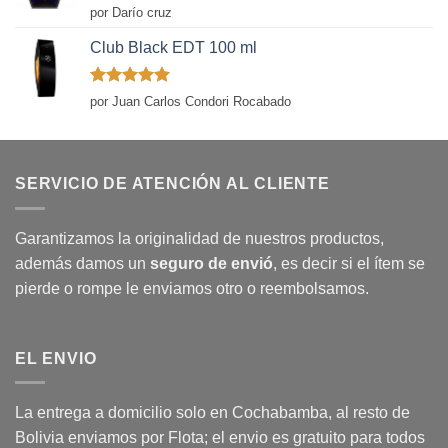
Valorado
por Darío cruz
con
5
de 5
Club Black EDT 100 ml
Valorado
por Juan Carlos Condori Rocabado
con
5
de 5
SERVICIO DE ATENCIÓN AL CLIENTE
Garantizamos la originalidad de nuestros productos,
además damos un
seguro de envió
, es decir si el ítem se
pierde o rompe le enviamos otro o reembolsamos.
EL ENVIO
La entrega a domicilio solo en Cochabamba, al resto de
Bolivia enviamos por Flota; el envio es gratuito para todos