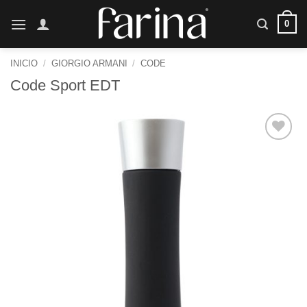
Saltar
0
al
contenido
INICIO
/
GIORGIO ARMANI
/
CODE
Code Sport EDT
Añadir
a la
lista de
deseos