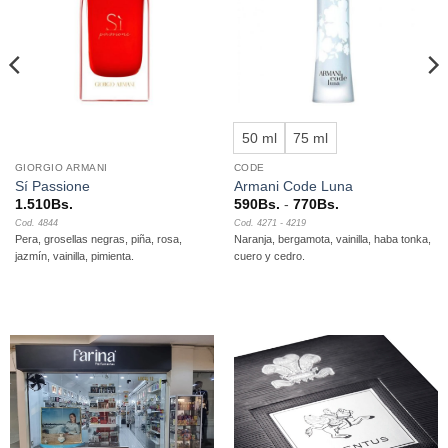
deseos
deseos
50 ml
75 ml
GIORGIO ARMANI
CODE
Sí Passione
Armani Code Luna
Rango
1.510
Bs.
590
Bs.
-
770
Bs.
de
Cod. 4844
Cod. 4271 - 4219
precios:
Pera, grosellas negras, piña, rosa,
Naranja, bergamota, vainilla, haba tonka,
desde
590Bs.
jazmín, vainilla, pimienta.
cuero y cedro.
hasta
770Bs.