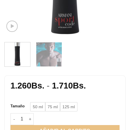
Rango
1.260
Bs.
-
1.710
Bs.
de
precios:
Tamaño
50 ml
75 ml
125 ml
desde
1.260Bs.
Code Sport EDT cantidad
hasta