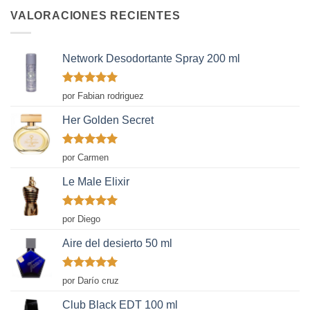
VALORACIONES RECIENTES
Network Desodortante Spray 200 ml
Valorado
por Fabian rodriguez
con
5
de 5
Her Golden Secret
Valorado
por Carmen
con
5
de 5
Le Male Elixir
Valorado
por Diego
con
5
de 5
Aire del desierto 50 ml
Valorado
por Darío cruz
con
5
de 5
Club Black EDT 100 ml