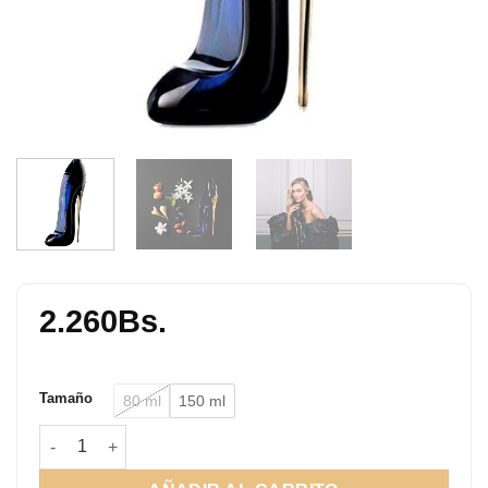
2.260
Bs.
Tamaño
80 ml
150 ml
Good Girl cantidad