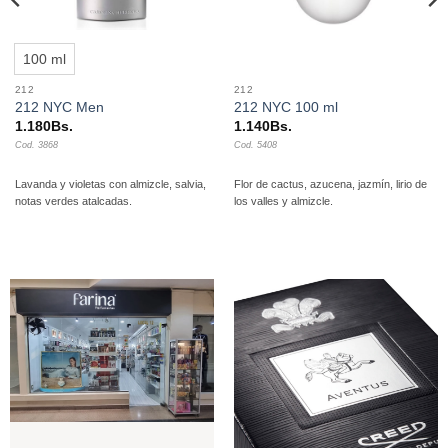
100 ml
212
212
212 NYC Men
212 NYC 100 ml
1.180
Bs.
1.140
Bs.
Cod. 3868
Cod. 5408
Lavanda y violetas con almizcle, salvia,
Flor de cactus, azucena, jazmín, lirio de
notas verdes atalcadas.
los valles y almizcle.