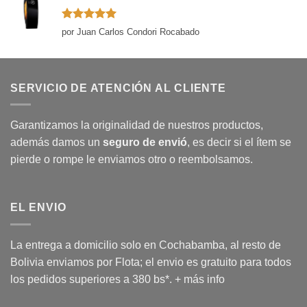
Valorado
por Juan Carlos Condori Rocabado
con
5
de 5
SERVICIO DE ATENCIÓN AL CLIENTE
Garantizamos la originalidad de nuestros productos,
además damos un
seguro de envió
, es decir si el ítem se
pierde o rompe le enviamos otro o reembolsamos.
EL ENVIO
La entrega a domicilio solo en Cochabamba, al resto de
Bolivia enviamos por Flota; el envio es gratuito para todos
los pedidos superiores a 380 bs*.
+ más info