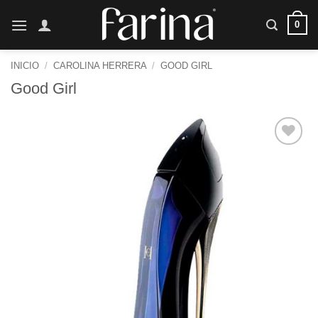
Saltar
0
al
contenido
INICIO
/
CAROLINA HERRERA
/
GOOD GIRL
Good Girl
Añadir
a la
lista de
deseos