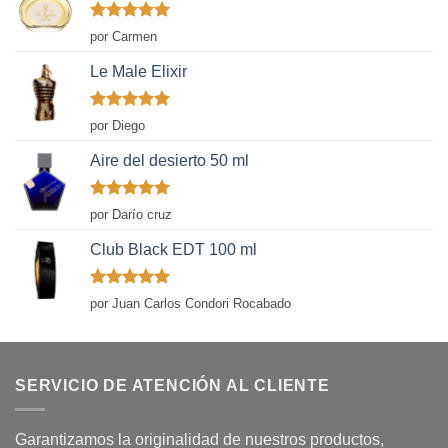
Valorado
por Carmen
con
5
de 5
Le Male Elixir
Valorado
por Diego
con
5
de 5
Aire del desierto 50 ml
Valorado
por Darío cruz
con
5
de 5
Club Black EDT 100 ml
Valorado
por Juan Carlos Condori Rocabado
con
5
de 5
SERVICIO DE ATENCIÓN AL CLIENTE
Garantizamos la originalidad de nuestros productos,