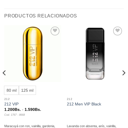
PRODUCTOS RELACIONADOS
Añadir
Añadir
a la
a la
lista de
lista de
deseos
deseos
80 ml
125 ml
212
212
212 VIP
212 Men VIP Black
Rango
1.200
Bs.
-
1.590
Bs.
de
Cod. 1767 - 8668
precios:
desde
1.200Bs.
Maracuyá con ron, vainilla, gardenia,
Lavanda con absenta, anís, vainilla,
hasta