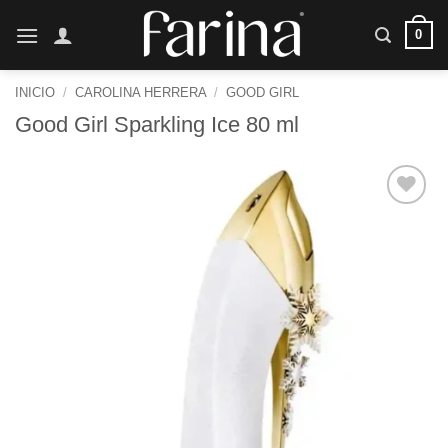
Saltar
0
al
contenido
INICIO
/
CAROLINA HERRERA
/
GOOD GIRL
Good Girl Sparkling Ice 80 ml
Añadir
a la
lista de
deseos