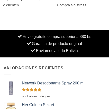
lo cuenten.
Compra sin stress.
Envio gratuito compra superior a 380 bs
Garantia de producto original
Enviamos a todo Bolivia
VALORACIONES RECIENTES
Network Desodortante Spray 200 ml
Valorado
por Fabian rodriguez
con
5
de 5
Her Golden Secret