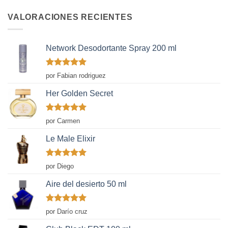
VALORACIONES RECIENTES
Network Desodortante Spray 200 ml
Valorado
por Fabian rodriguez
con
5
de 5
Her Golden Secret
Valorado
por Carmen
con
5
de 5
Le Male Elixir
Valorado
por Diego
con
5
de 5
Aire del desierto 50 ml
Valorado
por Darío cruz
con
5
de 5