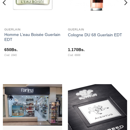
GUERLAIN
GUERLAIN
Homme L’eau Boisée Guerlain
Cologne DU 68 Guerlain EDT
EDT
650
Bs.
1.170
Bs.
Cod. 1641
Cod. 6666