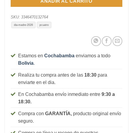
AÑADIR AL CARRITO
SKU:
3346470132764
dia-madre-2026
pcuatro
Estamos en
Cochabamba
enviamos a todo
Bolivia
.
Realiza tu compra antes de las
18:30
para
enviarte en el dia.
En Cochabamba envío inmediato entre
9:30 a
18:30.
Compra con
GARANTÍA,
producto original envío
seguro.
Compra en línea y recoge de nuestras