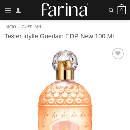
Saltar
0
al
contenido
INICIO
/
GUERLAIN
Tester Idylle Guerlain EDP New 100 ML
Añadir
a la
lista de
deseos