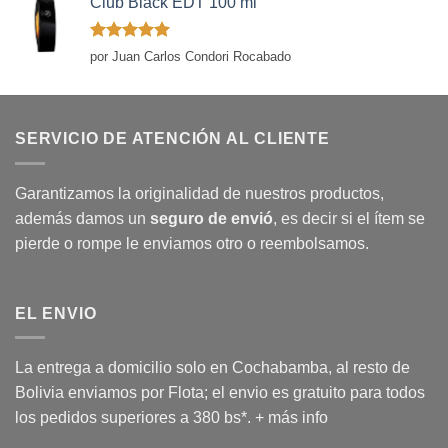
Club Black EDT 100 ml
Valorado
por Juan Carlos Condori Rocabado
con
5
de 5
SERVICIO DE ATENCIÓN AL CLIENTE
Garantizamos la originalidad de nuestros productos,
además damos un
seguro de envió
, es decir si el ítem se
pierde o rompe le enviamos otro o reembolsamos.
EL ENVIO
La entrega a domicilio solo en Cochabamba, al resto de
Bolivia enviamos por Flota; el envio es gratuito para todos
los pedidos superiores a 380 bs*.
+ más info