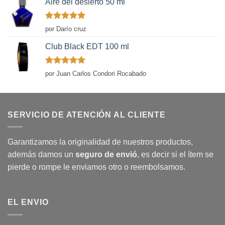
Aire del desierto 50 ml
Valorado
por Darío cruz
con
5
de 5
Club Black EDT 100 ml
Valorado
por Juan Carlos Condori Rocabado
con
5
de 5
SERVICIO DE ATENCIÓN AL CLIENTE
Garantizamos la originalidad de nuestros productos,
además damos un
seguro de envió
, es decir si el ítem se
pierde o rompe le enviamos otro o reembolsamos.
EL ENVIO