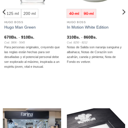
125 ml
200 ml
40 ml
90 ml
HUGO BOSS
HUGO BOSS
Hugo Man Green
In Motion White Edition
Rango
Rango
670
Bs.
-
910
Bs.
310
Bs.
-
860
Bs.
de
de
Cod. 3806 - 5045
Cod. 8250 - 8212
precios:
precios:
Para personas originales, creyendo que
Notas de Salida son naranja sanguina y
desde
desde
670Bs.
310Bs.
las reglas están hechas para ser
albahaca; Notas de Corazón son
hasta
hasta
desafiadas y el potencial personal debe
azafrán, canela y pimienta; Nota de
910Bs.
860Bs.
ser explorado al máximo, inspirada a un
Fondo es vetiver.
espiritu joven, vital e inusual.