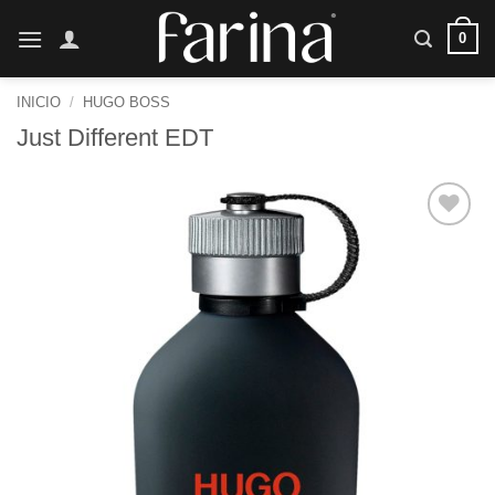
Saltar
0
al
contenido
INICIO
/
HUGO BOSS
Just Different EDT
Añadir
a la
lista de
deseos