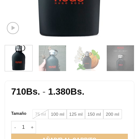
Rango
710
Bs.
-
1.380
Bs.
de
precios:
Tamaño
75 ml
100 ml
125 ml
150 ml
200 ml
desde
710Bs.
Just Different EDT cantidad
hasta