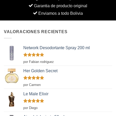
Garantia de producto original
Enviamos a todo Bolivia
VALORACIONES RECIENTES
Network Desodortante Spray 200 ml
Valorado
por Fabian rodriguez
con
5
de 5
Her Golden Secret
Valorado
por Carmen
con
5
de 5
Le Male Elixir
Valorado
por Diego
con
5
de 5