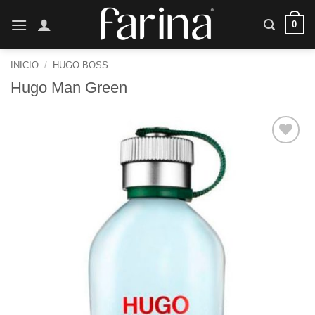
Saltar
0
al
contenido
INICIO
/
HUGO BOSS
Hugo Man Green
Añadir
a la
lista de
deseos