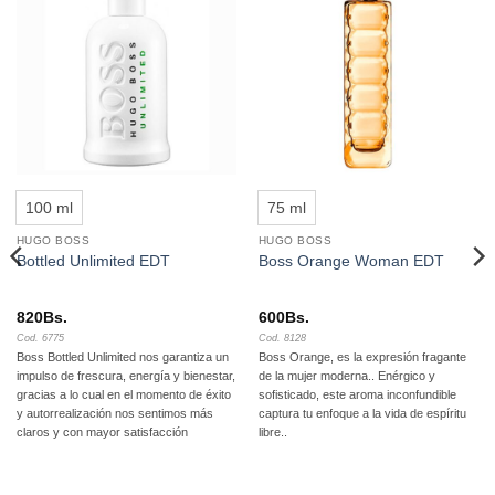
Añadir
Añadir
a la
a la
lista de
lista de
deseos
deseos
100 ml
75 ml
HUGO BOSS
HUGO BOSS
Bottled Unlimited EDT
Boss Orange Woman EDT
820
Bs.
600
Bs.
Cod. 6775
Cod. 8128
Boss Bottled Unlimited nos garantiza un
Boss Orange, es la expresión fragante
impulso de frescura, energía y bienestar,
de la mujer moderna.. Enérgico y
gracias a lo cual en el momento de éxito
sofisticado, este aroma inconfundible
y autorrealización nos sentimos más
captura tu enfoque a la vida de espíritu
claros y con mayor satisfacción
libre..