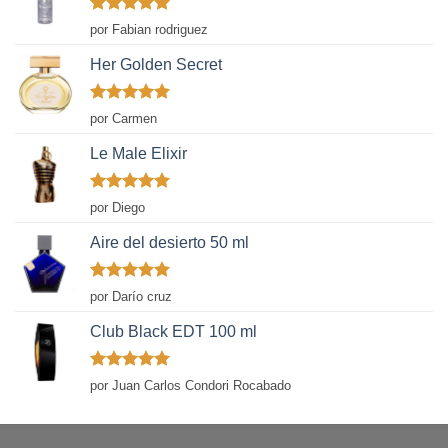
Valorado
por Fabian rodriguez
con
5
de 5
Her Golden Secret
Valorado
por Carmen
con
5
de 5
Le Male Elixir
Valorado
por Diego
con
5
de 5
Aire del desierto 50 ml
Valorado
por Darío cruz
con
5
de 5
Club Black EDT 100 ml
Valorado
por Juan Carlos Condori Rocabado
con
5
de 5