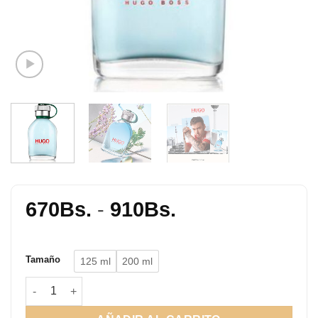
Rango
670
Bs.
-
910
Bs.
de
precios:
Tamaño
125 ml
200 ml
desde
670Bs.
Hugo Man Green cantidad
hasta