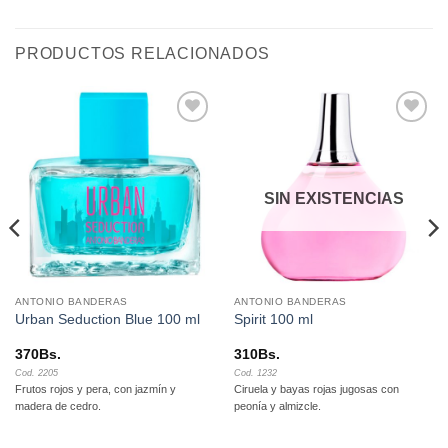
PRODUCTOS RELACIONADOS
Añadir
Añadir
a la
a la
lista de
lista de
deseos
deseos
SIN EXISTENCIAS
ANTONIO BANDERAS
ANTONIO BANDERAS
Urban Seduction Blue 100 ml
Spirit 100 ml
370
Bs.
310
Bs.
Cod. 2205
Cod. 1232
Frutos rojos y pera, con jazmín y
Ciruela y bayas rojas jugosas con
madera de cedro.
peonía y almizcle.