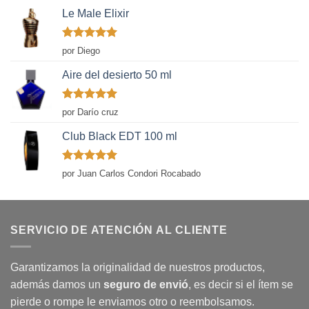
Le Male Elixir
Valorado
por Diego
con
5
de 5
Aire del desierto 50 ml
Valorado
por Darío cruz
con
5
de 5
Club Black EDT 100 ml
Valorado
por Juan Carlos Condori Rocabado
con
5
de 5
SERVICIO DE ATENCIÓN AL CLIENTE
Garantizamos la originalidad de nuestros productos,
además damos un
seguro de envió
, es decir si el ítem se
pierde o rompe le enviamos otro o reembolsamos.