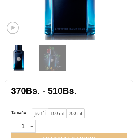
Rango
370
Bs.
-
510
Bs.
de
precios:
Tamaño
50 ml
100 ml
200 ml
desde
370Bs.
The Icon EDT cantidad
hasta