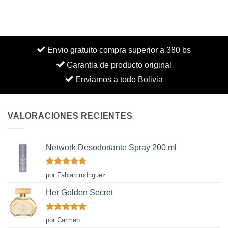
Envio gratuito compra superior a 380 bs
Garantia de producto original
Enviamos a todo Bolivia
VALORACIONES RECIENTES
Network Desodortante Spray 200 ml
Valorado
por Fabian rodriguez
con
5
de 5
Her Golden Secret
Valorado
por Carmen
con
5
de 5