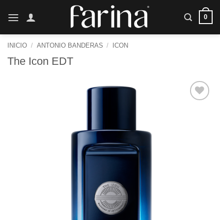
Saltar
0
al
contenido
INICIO
/
ANTONIO BANDERAS
/
ICON
The Icon EDT
Añadir
a la
lista de
deseos