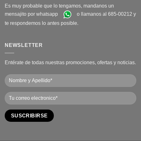
Es muy probable que lo tengamos, mandanos un
mensajito por whatsapp
o llamanos al 685-00212 y
te respondemos lo antes posible.
NEWSLETTER
Entérate de todas nuestras promociones, ofertas y noticias.