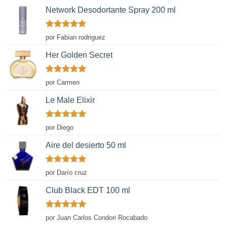
Network Desodortante Spray 200 ml
Valorado
por Fabian rodriguez
con
5
de 5
Her Golden Secret
Valorado
por Carmen
con
5
de 5
Le Male Elixir
Valorado
por Diego
con
5
de 5
Aire del desierto 50 ml
Valorado
por Darío cruz
con
5
de 5
Club Black EDT 100 ml
Valorado
por Juan Carlos Condori Rocabado
con
5
de 5