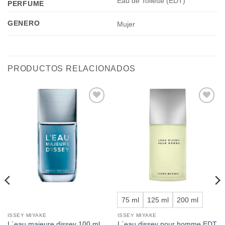
Eau de Toilette (EDT)
PERFUME
GENERO
Mujer
PRODUCTOS RELACIONADOS
Añadir
Añadir
a la
a la
lista de
lista de
deseos
deseos
75 ml
125 ml
200 ml
ISSEY MIYAKE
ISSEY MIYAKE
L´eau majeure dissey 100 ml
L´eau dissey pour homme EDT