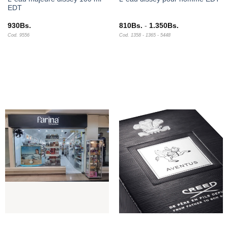
EDT
Rango
930
Bs.
810
Bs.
-
1.350
Bs.
de
Cod. 9556
Cod. 1358 - 1365 - 5448
precios:
desde
810Bs.
hasta
1.350Bs.