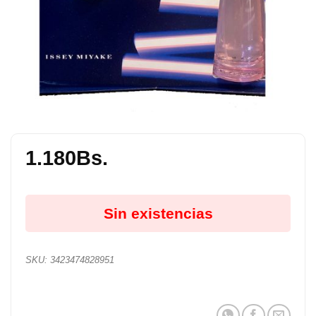
1.180
Bs.
Sin existencias
SKU:
3423474828951