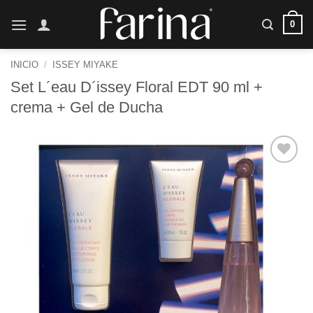
Saltar
0
al
contenido
INICIO
/
ISSEY MIYAKE
Set L´eau D´issey Floral EDT 90 ml +
crema + Gel de Ducha
Añadir
a la
lista de
deseos