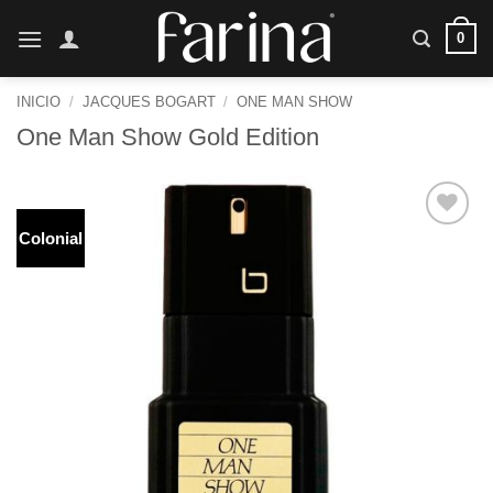
Saltar
0
al
contenido
INICIO
/
JACQUES BOGART
/
ONE MAN SHOW
One Man Show Gold Edition
Colonial
Añadir
a la
lista de
deseos