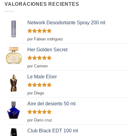
VALORACIONES RECIENTES
Network Desodortante Spray 200 ml
Valorado
por Fabian rodriguez
con
5
de 5
Her Golden Secret
Valorado
por Carmen
con
5
de 5
Le Male Elixir
Valorado
por Diego
con
5
de 5
Aire del desierto 50 ml
Valorado
por Darío cruz
con
5
de 5
Club Black EDT 100 ml