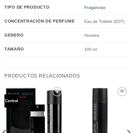
TIPO DE PRODUCTO
Fragancias
CONCENTRACIÓN DE PERFUME
Eau de Toilette (EDT)
GENERO
Hombre
TAMAÑO
100 ml
PRODUCTOS RELACIONADOS
Central
Añadir
Añadir
a la
a la
lista de
lista de
deseos
deseos