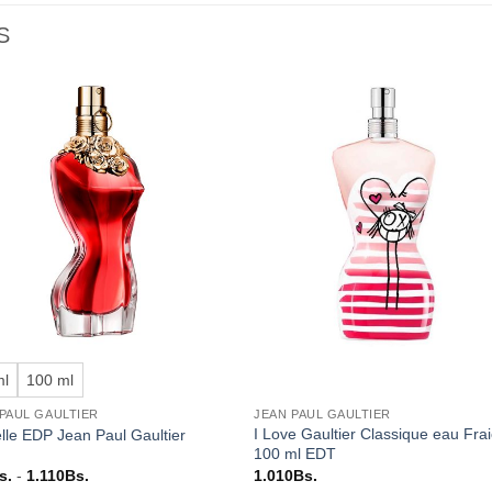
S
Añadir
Aña
a la
a l
lista de
lista
deseos
des
+
ml
100 ml
PAUL GAULTIER
JEAN PAUL GAULTIER
I Love Gaultier Classique eau Fra
lle EDP Jean Paul Gaultier
100 ml EDT
Rango
s.
-
1.110
Bs.
1.010
Bs.
de