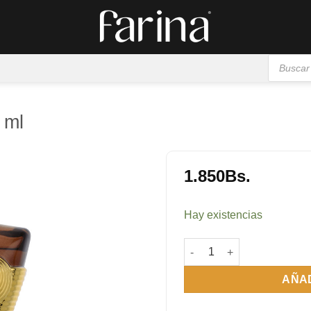
Búsqueda
de
productos
 ml
1.850
Bs.
Añadir
a la
Hay existencias
lista de
deseos
Gaultier Divine Elixir 100 
AÑAD