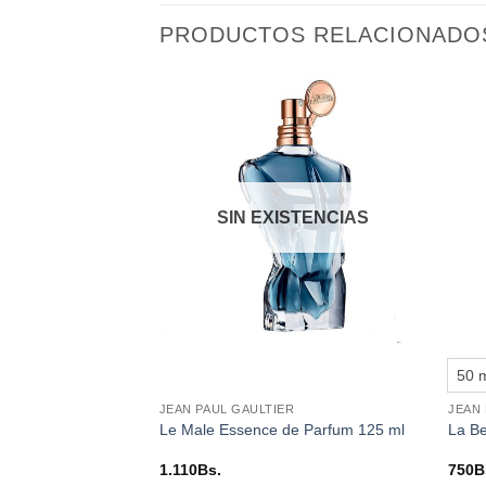
PRODUCTOS RELACIONADO
Añadir
Añadir
a la
a la
lista de
lista de
deseos
deseos
STENCIAS
SIN EXISTENCIAS
+
+
50 
R
JEAN PAUL GAULTIER
JEAN 
u Frachie 125 ml
Le Male Essence de Parfum 125 ml
La Be
1.110
Bs.
750
B