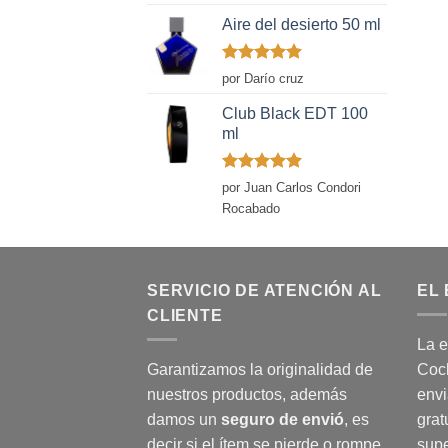
con
5
de 5
Aire del desierto 50 ml
Valorado
por Darío cruz
con
5
de 5
Club Black EDT 100
ml
Valorado
por Juan Carlos Condori
con
5
de 5
Rocabado
SERVICIO DE ATENCIÓN AL
EL 
CLIENTE
La e
Garantizamos la originalidad de
Coch
nuestros productos, además
envi
damos un
seguro de envió
, es
grat
decir si el ítem se pierde o rompe
supe