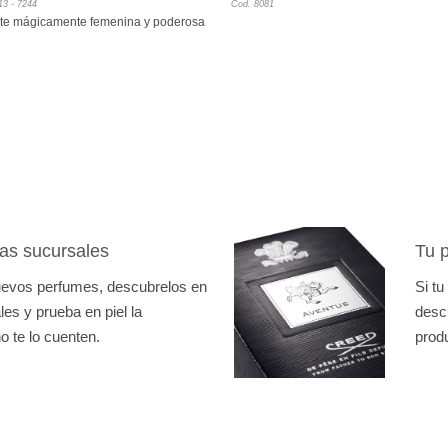
13 - 7244
Cod. 8081
precios:
ete mágicamente femenina y poderosa
desde
750Bs.
hasta
1.110Bs.
as sucursales
Tu p
nuevos perfumes, descubrelos en
Si tu
es y prueba en piel la
desc
o te lo cuenten.
prod