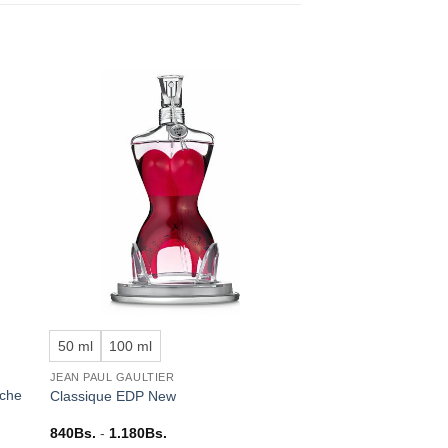
dir
Añadir
a
a la
 de
lista de
eos
deseos
+
50 ml
100 ml
JEAN PAUL GAULTIER
iche
Classique EDP New
Rango
840
Bs.
-
1.180
Bs.
de