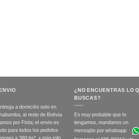
ENVIO
¿NO ENCUENTRAS LO 
BUSCAS?
ntrega a domicilio solo en
abamba, al resto de Bolivia
Es muy probable que lo
amos por Flota; el envio es
tengamos, mandanos un
uito para todos los pedidos
mensajito por whatsapp
riores a 380 bs*.
+ más info