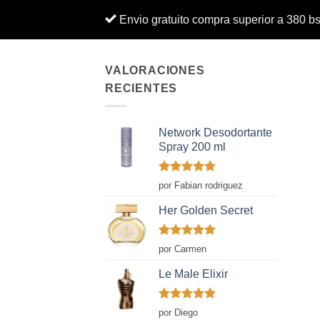
Envio gratuito compra superior a 380 b
VALORACIONES
RECIENTES
Network Desodortante
Spray 200 ml
Valorado
por Fabian rodriguez
con
5
de 5
Her Golden Secret
Valorado
por Carmen
con
5
de 5
Le Male Elixir
Valorado
por Diego