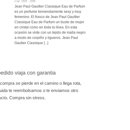
Cod. 1525 - 1556
precios:
Jean Paul Gaultier Classique Eau de Parfum
desde
840Bs.
es un perfume tremendamente sexy y muy
hasta
femenino. El frasco de Jean Paul Gaultier
1.180Bs.
Classique Eau de Parfum un busto de mujer
en cristal como en toda la línea. En esta
ocasión se viste con un tejido de malla negro
a modo de corpiño y ligueros. Jean Paul
Gautier Classique [...]
edido viaja con garantia
 compra se pierde en el camino o llega rota,
uida te reembolsamos o te enviamos otro
ucto. Compra sin stress.