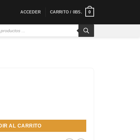
0
ACCEDER
CARRITO /
0
BS.
ml cantidad
IR AL CARRITO