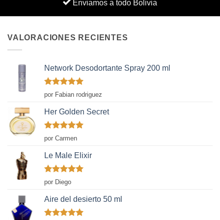
Enviamos a todo Bolivia
VALORACIONES RECIENTES
Network Desodortante Spray 200 ml
Valorado
por Fabian rodriguez
con
5
de 5
Her Golden Secret
Valorado
por Carmen
con
5
de 5
Le Male Elixir
Valorado
por Diego
con
5
de 5
Aire del desierto 50 ml