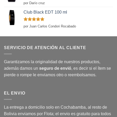
Valorado
por Darío cruz
con
5
de 5
Club Black EDT 100 ml
Valorado
por Juan Carlos Condori Rocabado
con
5
de 5
SERVICIO DE ATENCIÓN AL CLIENTE
Garantizamos la originalidad de nuestros productos,
además damos un
seguro de envió
, es decir si el ítem se
pierde o rompe le enviamos otro o reembolsamos.
EL ENVIO
La entrega a domicilio solo en Cochabamba, al resto de
Bolivia enviamos por Flota; el envio es gratuito para todos