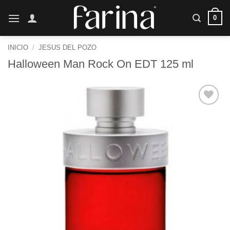
Saltar
0
al
contenido
INICIO
/
JESUS DEL POZO
Halloween Man Rock On EDT 125 ml
Añadir
a la
lista de
deseos