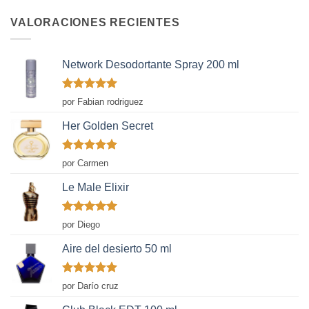
VALORACIONES RECIENTES
Network Desodortante Spray 200 ml
Valorado
por Fabian rodriguez
con
5
de 5
Her Golden Secret
Valorado
por Carmen
con
5
de 5
Le Male Elixir
Valorado
por Diego
con
5
de 5
Aire del desierto 50 ml
Valorado
por Darío cruz
con
5
de 5