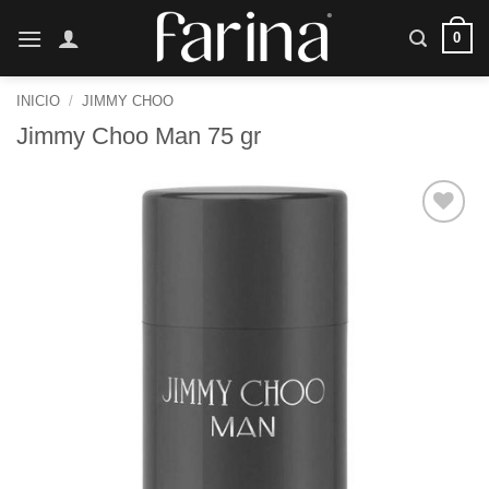
Saltar
0
al
contenido
INICIO
/
JIMMY CHOO
Jimmy Choo Man 75 gr
Añadir
a la
lista de
deseos