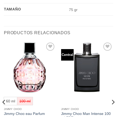
TAMAÑO
75 gr
PRODUCTOS RELACIONADOS
Central
Añadir
Añadir
a la
a la
lista de
lista de
deseos
deseos
60 ml
100 ml
JIMMY CHOO
JIMMY CHOO
Jimmy Choo Man Intense 100
Jimmy Choo eau Parfum