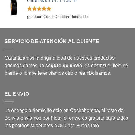
Club Black EDT 100 ml
Valorado
por Juan Carlos Condori Rocabado
con
5
de 5
SERVICIO DE ATENCIÓN AL CLIENTE
Garantizamos la originalidad de nuestros productos,
además damos un
seguro de envió
, es decir si el ítem se
pierde o rompe le enviamos otro o reembolsamos.
EL ENVIO
La entrega a domicilio solo en Cochabamba, al resto de
Bolivia enviamos por Flota; el envio es gratuito para todos
los pedidos superiores a 380 bs*.
+ más info