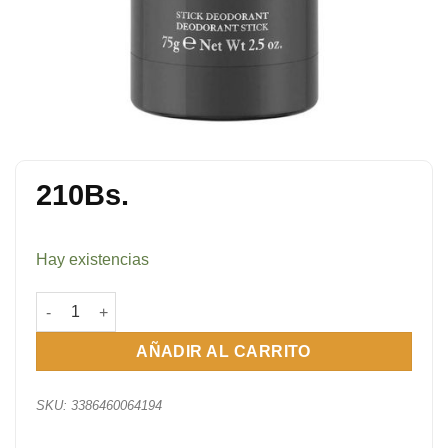
210
Bs.
Hay existencias
Jimmy Choo Man 75 gr cantidad
AÑADIR AL CARRITO
SKU:
3386460064194