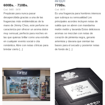
ml EDT
Rango
600
Bs.
-
710
Bs.
770
Bs.
de
Cod. 5485 - 5478
Cod. 8870
precios:
Prepárate para nunca pasar
Es una fragancia para hombres intensos
desde
600Bs.
desapercibida gracias a una de las
que subraya su sensualidad Los
hasta
fragancias más emblemáticas de la
principales acordes incluyen notas de
710Bs.
mano de Jimmy Choo, este perfume se
salida que se abren con mandarina
caracteriza por ofrecer un aroma dulce
melón melón y lavanda Estos deliciosos
muy sensual, perfecto para noches en
aromas se mezclan con notas de
las que quieras brillar como una estrella
corazón de pimienta negra, geranio
en cualquier evento social o cita
artemisia y davana que sientan las
romántica. Abre con notas cítricas para
bases para el secado y posterior notas
brindar cierto [...]
de fondo de [...]