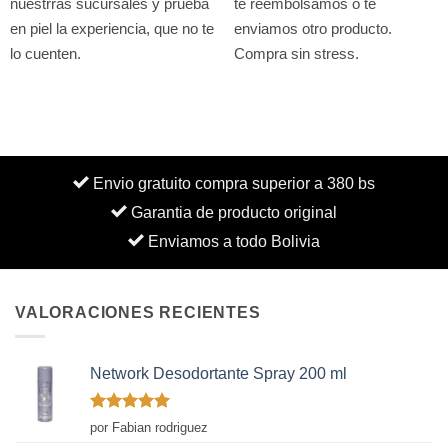
nuestrras sucursales y prueba
te reembolsamos o te
en piel la experiencia, que no te
enviamos otro producto.
lo cuenten.
Compra sin stress.
Envio gratuito compra superior a 380 bs
Garantia de producto original
Enviamos a todo Bolivia
VALORACIONES RECIENTES
Network Desodortante Spray 200 ml
Valorado
por Fabian rodriguez
con
5
de 5