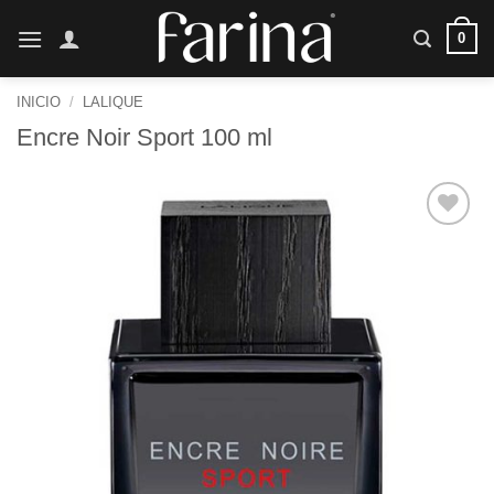
Saltar
0
al
contenido
INICIO
/
LALIQUE
Encre Noir Sport 100 ml
Añadir
a la
lista de
deseos