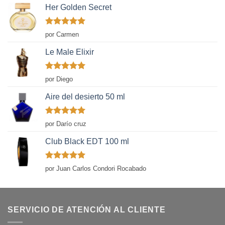
Her Golden Secret
Valorado
por Carmen
con
5
de 5
Le Male Elixir
Valorado
por Diego
con
5
de 5
Aire del desierto 50 ml
Valorado
por Darío cruz
con
5
de 5
Club Black EDT 100 ml
Valorado
por Juan Carlos Condori Rocabado
con
5
de 5
SERVICIO DE ATENCIÓN AL CLIENTE