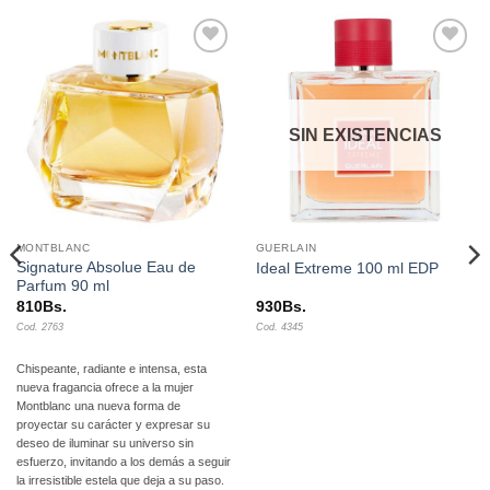
Añadir
Añadir
a la
a la
lista de
lista de
deseos
deseos
SIN EXISTENCIAS
MONTBLANC
GUERLAIN
Signature Absolue Eau de
Ideal Extreme 100 ml EDP
Parfum 90 ml
810
Bs.
930
Bs.
Cod. 2763
Cod. 4345
Chispeante, radiante e intensa, esta
nueva fragancia ofrece a la mujer
Montblanc una nueva forma de
proyectar su carácter y expresar su
deseo de iluminar su universo sin
esfuerzo, invitando a los demás a seguir
la irresistible estela que deja a su paso.