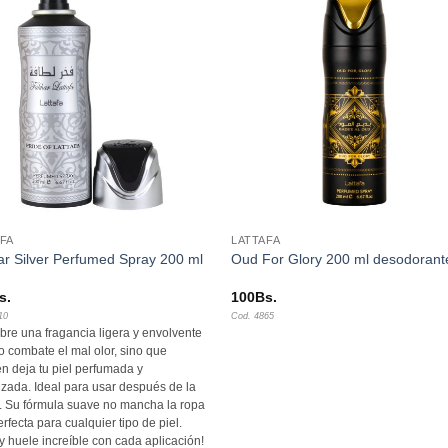
Añadir
Aña
a la
a l
lista de
lista
deseos
des
+
FA
LATTAFA
r Silver Perfumed Spray 200 ml
Oud For Glory 200 ml desodorant
s.
100
Bs.
10
Cod. 4865
re una fragancia ligera y envolvente
o combate el mal olor, sino que
n deja tu piel perfumada y
lizada. Ideal para usar después de la
. Su fórmula suave no mancha la ropa
erfecta para cualquier tipo de piel.
y huele increíble con cada aplicación!