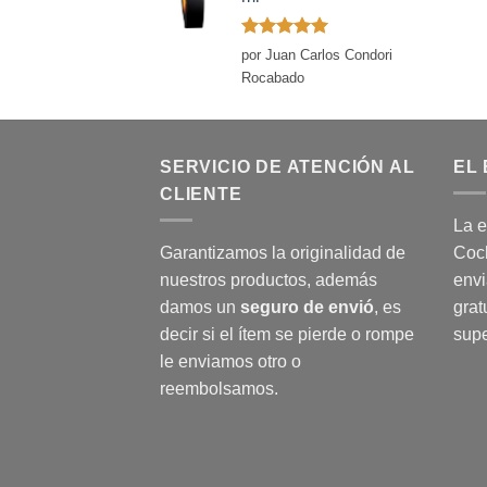
Valorado
por Juan Carlos Condori
con
5
de 5
Rocabado
SERVICIO DE ATENCIÓN AL
EL 
CLIENTE
La e
Garantizamos la originalidad de
Coch
nuestros productos, además
envi
damos un
seguro de envió
, es
grat
decir si el ítem se pierde o rompe
supe
le enviamos otro o
reembolsamos.