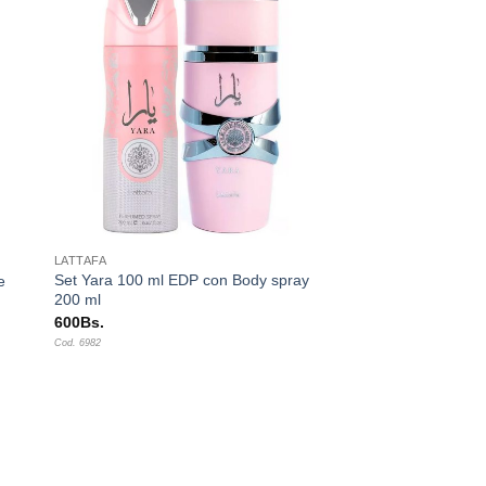
dir
Añadir
a
a la
 de
lista de
eos
deseos
+
LATTAFA
Set Yara 100 ml EDP con Body spray
e
200 ml
600
Bs.
Cod. 6982