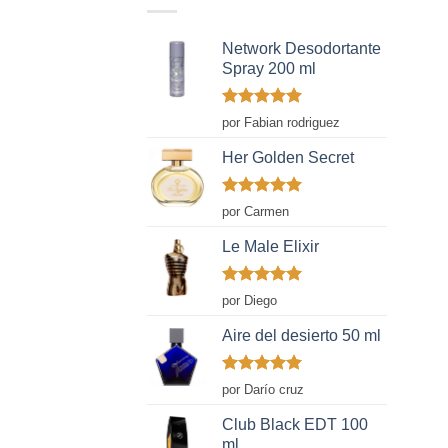
Network Desodortante
Spray 200 ml
Valorado
por Fabian rodriguez
con
5
de 5
Her Golden Secret
Valorado
por Carmen
con
5
de 5
Le Male Elixir
Valorado
por Diego
con
5
de 5
Aire del desierto 50 ml
Valorado
por Darío cruz
con
5
de 5
Club Black EDT 100
ml