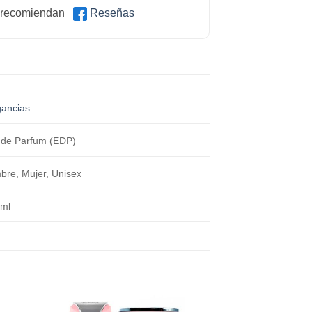
 recomiendan
Reseñas
gancias
 de Parfum (EDP)
re, Mujer, Unisex
 ml