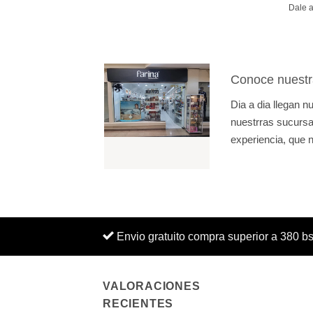
Dale a 
Conoce nuestr
Dia a dia llegan 
nuestrras sucursal
experiencia, que n
Envio gratuito compra superior a 380 b
VALORACIONES
RECIENTES