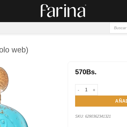
Búsqueda
de
productos
olo web)
570
Bs.
Añadir
a la
Opulent Dubai 100 ml (Sol
lista de
deseos
AÑAD
SKU:
6290362341321