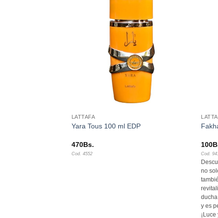
Añadir
Añadir
a la
a la
lista de
lista de
deseos
deseos
+
+
LATTAFA
LATTA
ml desodorante
Yara Tous 100 ml EDP
Fakha
470
Bs.
100
B
Cod. 4552
Cod. 94
Descub
no sol
tambié
revita
ducha
y es p
¡Luce 