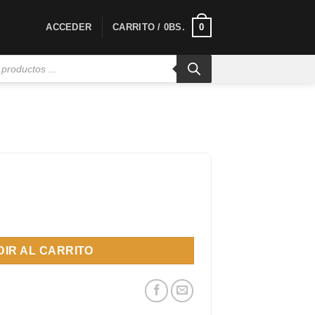
0
ACCEDER
CARRITO /
0
BS.
o web) cantidad
IR AL CARRITO