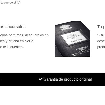
tu cuerpo el [...]
as sucursales
Tu p
nuevos perfumes, descubrelos en
Si tu
es y prueba en piel la
desc
o te lo cuenten.
prod
s
Garantia de producto original