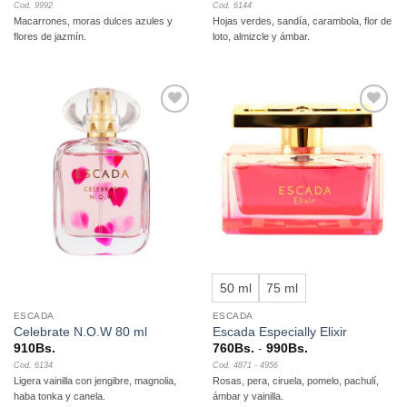
Cod. 9992
Cod. 6144
Macarrones, moras dulces azules y
Hojas verdes, sandía, carambola, flor de
flores de jazmín.
loto, almizcle y ámbar.
Añadir
Añadir
a la
a la
lista de
lista de
deseos
deseos
50 ml
75 ml
ESCADA
ESCADA
Celebrate N.O.W 80 ml
Escada Especially Elixir
Rango
910
Bs.
760
Bs.
-
990
Bs.
de
Cod. 6134
Cod. 4871 - 4956
precios:
Ligera vainilla con jengibre, magnolia,
Rosas, pera, ciruela, pomelo, pachulí,
desde
760Bs.
haba tonka y canela.
ámbar y vainilla.
hasta