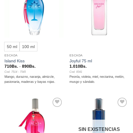
lista de
lista de
deseos
deseos
50 ml
100 ml
ESCADA
ESCADA
Island Kiss
Joyful 75 ml
Rango
710
Bs.
-
890
Bs.
1.010
Bs.
de
Cod. 7514 - 7545
Cod. 8341
precios:
Mango, durazno, naranja, almizcle,
Peonía, violeta, miel, nectarina, melón,
desde
710Bs.
pasionaria, maderas y bayas rojas.
musgo y sándalo.
hasta
890Bs.
Añadir
Añadir
a la
a la
lista de
lista de
deseos
deseos
SIN EXISTENCIAS