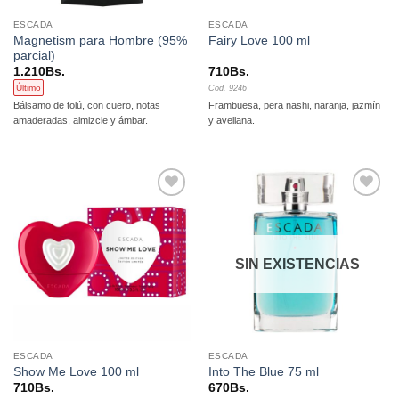
ESCADA
ESCADA
Magnetism para Hombre (95%
Fairy Love 100 ml
parcial)
1.210
Bs.
710
Bs.
Último
Cod. 9246
Bálsamo de tolú, con cuero, notas
Frambuesa, pera nashi, naranja, jazmín
amaderadas, almizcle y ámbar.
y avellana.
Añadir
Añadir
a la
a la
lista de
lista de
deseos
deseos
SIN EXISTENCIAS
ESCADA
ESCADA
Show Me Love 100 ml
Into The Blue 75 ml
710
Bs.
670
Bs.