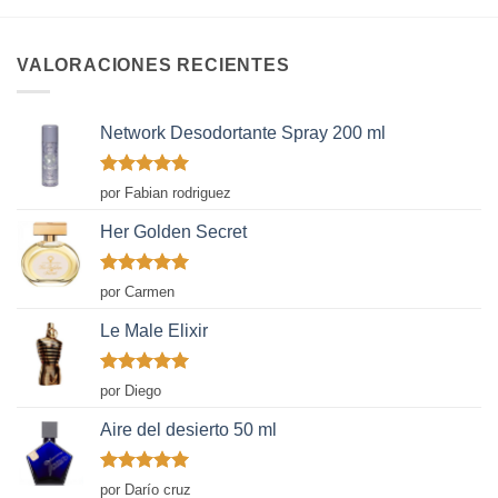
VALORACIONES RECIENTES
Network Desodortante Spray 200 ml
Valorado
por Fabian rodriguez
con
5
de 5
Her Golden Secret
Valorado
por Carmen
con
5
de 5
Le Male Elixir
Valorado
por Diego
con
5
de 5
Aire del desierto 50 ml
Valorado
por Darío cruz