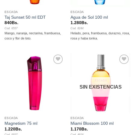
ESCADA
ESCADA
Taj Sunset 50 ml EDT
Agua de Sol 100 ml
840
Bs.
1.280
Bs.
Cod. 6557
Cod. 8244
Mango, naranja, nectarina, frambuesa,
Helado, pera, frambuesa, durazno, rosa,
coco y flor de loto.
rosa y haba tonka.
Añadir
Añadir
a la
a la
lista de
lista de
deseos
deseos
SIN EXISTENCIAS
ESCADA
ESCADA
Magnetism 75 ml
Miami Blossom 100 ml
1.220
Bs.
1.170
Bs.
Cod. 0027
Cod. 4616