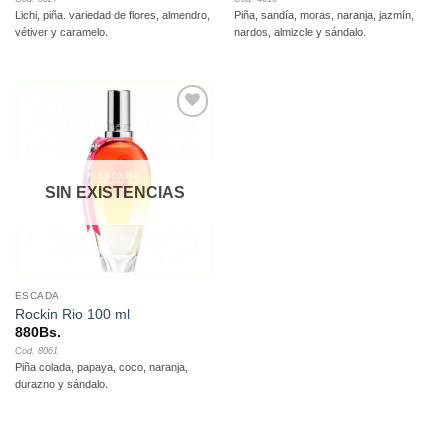
Lichi, piña. variedad de flores, almendro,
Piña, sandía, moras, naranja, jazmín,
vétiver y caramelo.
nardos, almizcle y sándalo.
Añadir
a la
lista de
deseos
SIN EXISTENCIAS
ESCADA
Rockin Rio 100 ml
880
Bs.
Cod. 8061
Piña colada, papaya, coco, naranja,
durazno y sándalo.