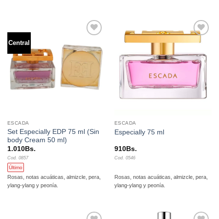
990Bs.
Central
Añadir
Añadir
a la
a la
lista de
lista de
deseos
deseos
ESCADA
ESCADA
Set Especially EDP 75 ml (Sin
Especially 75 ml
body Cream 50 ml)
1.010
Bs.
910
Bs.
Cod. 0857
Cod. 0546
Último
Rosas, notas acuáticas, almizcle, pera,
Rosas, notas acuáticas, almizcle, pera,
ylang-ylang y peonía.
ylang-ylang y peonía.