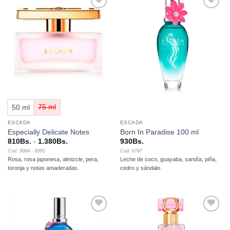
Añadir
Añadir
a la
a la
lista de
lista de
deseos
deseos
50 ml
75 ml
ESCADA
ESCADA
Especially Delicate Notes
Born In Paradise 100 ml
Rango
810
Bs.
-
1.380
Bs.
930
Bs.
de
Cod. 5064 - 5095
Cod. 6787
precios:
Rosa, rosa japonesa, almizcle, pera,
Leche de coco, guayaba, sandía, piña,
desde
810Bs.
toronja y notas amaderadas.
cedro y sándalo.
hasta
1.380Bs.
Añadir
Añadir
a la
a la