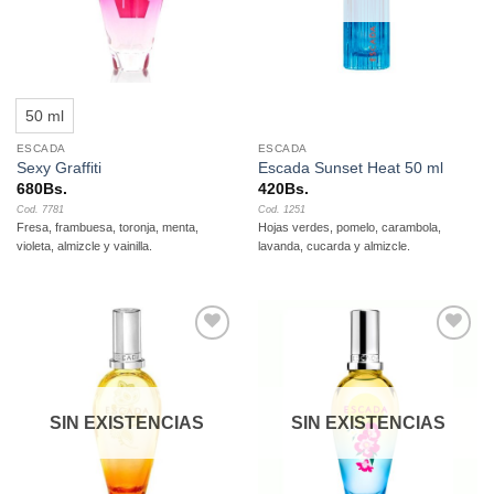
50 ml
ESCADA
ESCADA
Sexy Graffiti
Escada Sunset Heat 50 ml
680
Bs.
420
Bs.
Cod. 7781
Cod. 1251
Fresa, frambuesa, toronja, menta,
Hojas verdes, pomelo, carambola,
violeta, almizcle y vainilla.
lavanda, cucarda y almizcle.
Añadir
Añadir
a la
a la
lista de
lista de
deseos
deseos
SIN EXISTENCIAS
SIN EXISTENCIAS