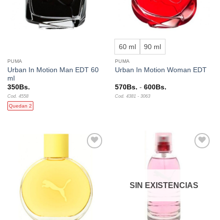
60 ml
90 ml
PUMA
PUMA
Urban In Motion Man EDT 60
Urban In Motion Woman EDT
ml
Rango
350
Bs.
570
Bs.
-
600
Bs.
de
Cod. 4558
Cod. 4381 - 3063
precios:
desde
Quedan 2
570Bs.
hasta
600Bs.
Añadir
Añadir
a la
a la
lista de
lista de
deseos
deseos
SIN EXISTENCIAS