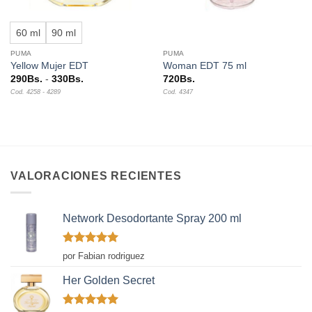
60 ml
90 ml
PUMA
PUMA
Yellow Mujer EDT
Woman EDT 75 ml
Rango
290
Bs.
-
330
Bs.
720
Bs.
de
Cod. 4258 - 4289
Cod. 4347
precios:
desde
290Bs.
hasta
330Bs.
VALORACIONES RECIENTES
Network Desodortante Spray 200 ml
Valorado
por Fabian rodriguez
con
5
de 5
Her Golden Secret