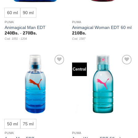
60 ml
90 ml
PUMA
PUMA
Animagical Man EDT
Animagical Woman EDT 60 ml
Rango
240
Bs.
-
270
Bs.
210
Bs.
de
Cod. 1051 - 1204
Cod. 1587
precios:
desde
240Bs.
hasta
270Bs.
Central
Añadir
Añadir
a la
a la
lista de
lista de
deseos
deseos
50 ml
75 ml
PUMA
PUMA