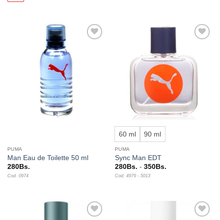
270Bs.
hasta
350Bs.
Añadir
Añadir
a la
a la
lista de
lista de
deseos
deseos
60 ml
90 ml
PUMA
PUMA
Man Eau de Toilette 50 ml
Sync Man EDT
Rango
280
Bs.
280
Bs.
-
350
Bs.
de
Cod. 0974
Cod. 4979 - 5013
precios:
desde
280Bs.
hasta
350Bs.