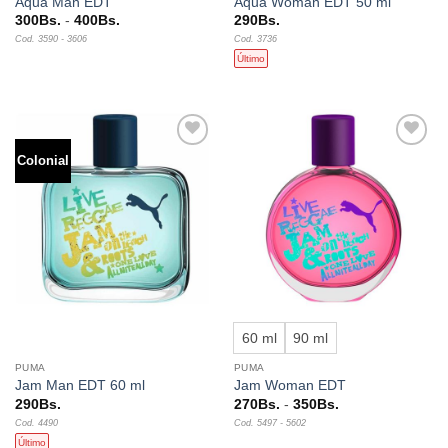
Aqua Man EDT
Aqua Woman EDT 50 ml
Rango
300
Bs.
-
400
Bs.
290
Bs.
de
Cod. 3590 - 3606
Cod. 3736
precios:
desde
Último
300Bs.
hasta
400Bs.
Colonial
Añadir
Añadir
a la
a la
lista de
lista de
deseos
deseos
60 ml
90 ml
PUMA
PUMA
Jam Man EDT 60 ml
Jam Woman EDT
Rango
290
Bs.
270
Bs.
-
350
Bs.
de
Cod. 4490
Cod. 5497 - 5602
precios:
desde
Último