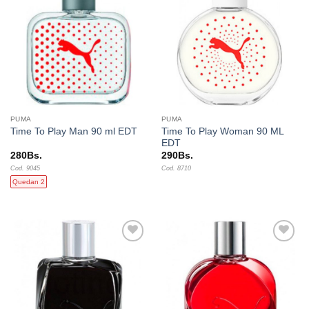
Añadir
Añadir
a la
a la
lista de
lista de
deseos
deseos
PUMA
PUMA
Time To Play Woman 90 ML
Time To Play Man 90 ml EDT
EDT
280
Bs.
290
Bs.
Cod. 9045
Cod. 8710
Quedan 2
Añadir
Añadir
a la
a la
lista de
lista de
deseos
deseos