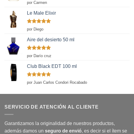
Valorado
por Carmen
con
5
de 5
Le Male Elixir
Valorado
por Diego
con
5
de 5
Aire del desierto 50 ml
Valorado
por Darío cruz
con
5
de 5
Club Black EDT 100 ml
Valorado
por Juan Carlos Condori Rocabado
con
5
de 5
SERVICIO DE ATENCIÓN AL CLIENTE
Garantizamos la originalidad de nuestros productos,
además damos un
seguro de envió
, es decir si el ítem se