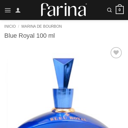
Saltar
0
al
contenido
INICIO
/
MARINA DE BOURBON
Blue Royal 100 ml
Añadir
a la
lista de
deseos