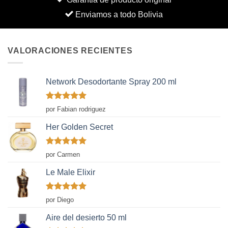
Enviamos a todo Bolivia
VALORACIONES RECIENTES
Network Desodortante Spray 200 ml
Valorado
por Fabian rodriguez
con
5
de 5
Her Golden Secret
Valorado
por Carmen
con
5
de 5
Le Male Elixir
Valorado
por Diego
con
5
de 5
Aire del desierto 50 ml