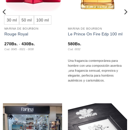
30 ml
50 ml
100 ml
MARINA DE BOURBON
MARINA DE BOURBON
Rouge Royal
Le Prince On Fire Edp 100 ml
Rango
270
Bs.
-
430
Bs.
580
Bs.
de
Cod. 0045 - 0021 - 0038
Cod. 0032
precios:
desde
270Bs.
Una fragancia contemporánea para
hasta
hombre con una composición asertiva
430Bs.
,una fragancia sensual, expresiva y
elegante, perfecta para hombres
auténticos y carismáticos.