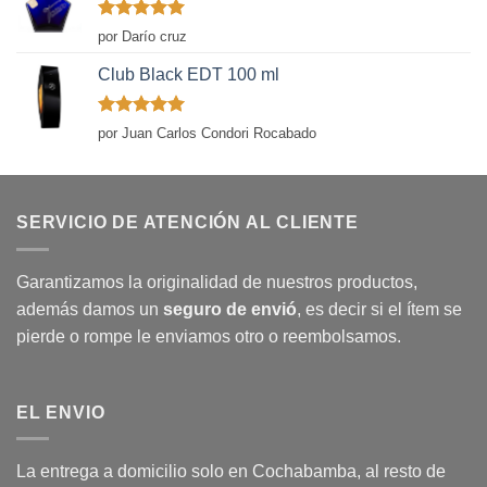
Valorado
por Darío cruz
con
5
de 5
Club Black EDT 100 ml
Valorado
por Juan Carlos Condori Rocabado
con
5
de 5
SERVICIO DE ATENCIÓN AL CLIENTE
Garantizamos la originalidad de nuestros productos,
además damos un
seguro de envió
, es decir si el ítem se
pierde o rompe le enviamos otro o reembolsamos.
EL ENVIO
La entrega a domicilio solo en Cochabamba, al resto de