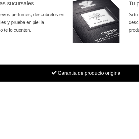
as sucursales
Tu p
nuevos perfumes, descubrelos en
Si tu
es y prueba en piel la
desc
o te lo cuenten.
prod
s
Garantia de producto original