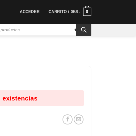
0
ACCEDER
CARRITO /
0
BS.
 existencias