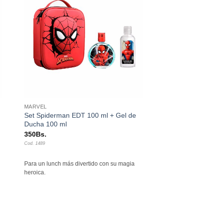
dir
Añadir
a
a la
 de
lista de
eos
deseos
+
MARVEL
Set Spiderman EDT 100 ml + Gel de
Ducha 100 ml
350
Bs.
Cod. 1489
Para un lunch más divertido con su magia
heroica.