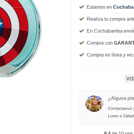
Estamos en
Cochab
Realiza tu compra ant
En Cochabamba envío
Compra con
GARANT
Compra en línea y re
¿Alguna pr
Contactanos y
Lunes a Sábad
9.4
de 10 nos