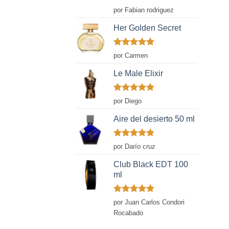
Valorado
por Fabian rodriguez
con
5
de 5
Her Golden Secret
Valorado
por Carmen
con
5
de 5
Le Male Elixir
Valorado
por Diego
con
5
de 5
Aire del desierto 50 ml
Valorado
por Darío cruz
con
5
de 5
Club Black EDT 100
ml
Valorado
por Juan Carlos Condori
con
5
de 5
Rocabado