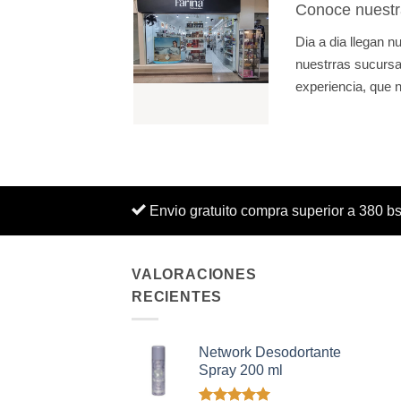
Conoce nuestr
Dia a dia llegan 
nuestrras sucursal
experiencia, que n
Envio gratuito compra superior a 380 b
VALORACIONES
RECIENTES
Network Desodortante
Spray 200 ml