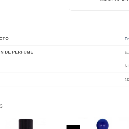
UCTO
Fr
N DE PERFUME
Ea
Ni
10
S