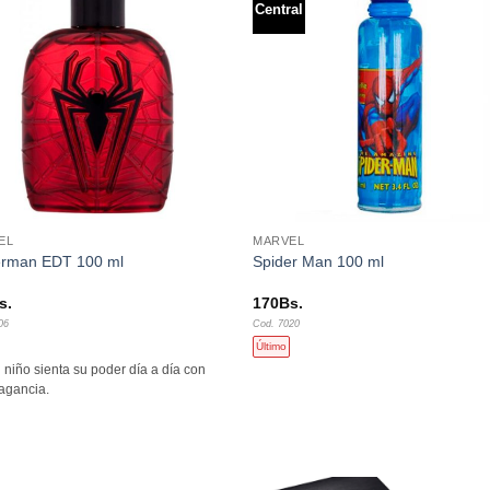
Central
Añadir
Aña
a la
a l
lista de
lista
deseos
des
+
EL
MARVEL
erman EDT 100 ml
Spider Man 100 ml
s.
170
Bs.
06
Cod. 7020
Último
 niño sienta su poder día a día con
ragancia.