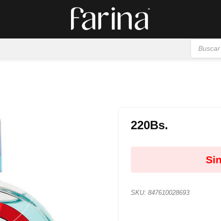
Búsqueda
de
productos
220
Bs.
Añadir
a la
Sin
lista de
deseos
SKU:
847610028693