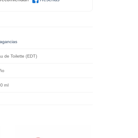
agancias
u de Toilette (EDT)
ño
0 ml