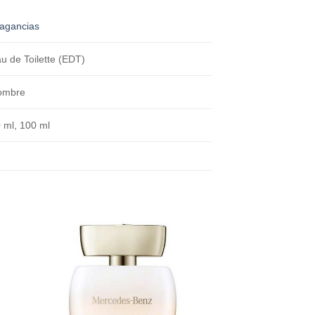
agancias
u de Toilette (EDT)
ombre
 ml, 100 ml
dir
Añadir
a
a la
 de
lista de
eos
deseos