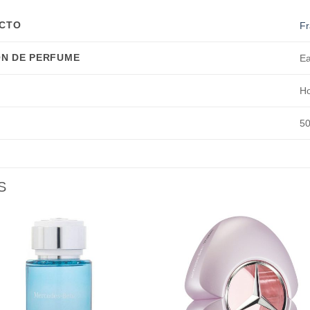
UCTO
Fr
N DE PERFUME
Ea
H
50
S
Añadir
Aña
a la
a l
lista de
lista
deseos
des