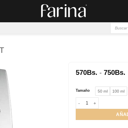
Búsqueda
de
productos
DT
570
Bs.
-
750
Bs.
Añadir
p
a la
Tamaño
50 ml
100 ml
lista de
deseos
Mercedes Benz Club EDT c
AÑAD