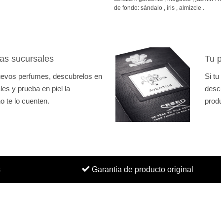
de fondo: sándalo , iris , almizcle .
as sucursales
Tu p
nuevos perfumes, descubrelos en
Si tu
es y prueba en piel la
desc
o te lo cuenten.
prod
s
Garantia de producto original