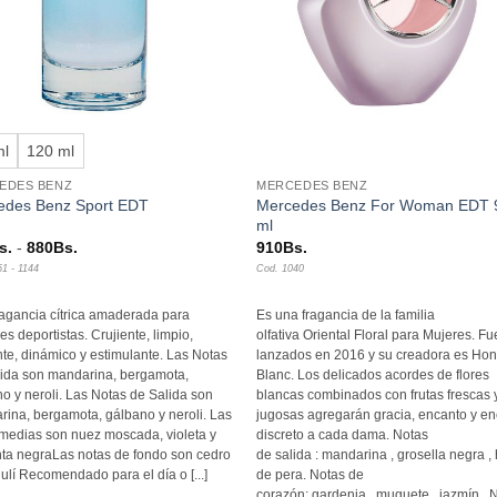
+
ml
120 ml
EDES BENZ
MERCEDES BENZ
Mercedes Benz For Woman EDT 
edes Benz Sport EDT
ml
Rango
s.
-
880
Bs.
910
Bs.
de
51 - 1144
Cod. 1040
precios:
desde
570Bs.
agancia cítrica amaderada para
Es una fragancia de la familia
hasta
s deportistas. Crujiente, limpio,
olfativa Oriental Floral para Mujeres. F
880Bs.
te, dinámico y estimulante. Las Notas
lanzados en 2016 y su creadora es Hon
lida son mandarina, bergamota,
Blanc. Los delicados acordes de flores
o y neroli. Las Notas de Salida son
blancas combinados con frutas frescas 
ina, bergamota, gálbano y neroli. Las
jugosas agregarán gracia, encanto y e
medias son nuez moscada, violeta y
discreto a cada dama. Notas
ta negraLas notas de fondo son cedro
de salida : mandarina , grosella negra ,
ulí Recomendado para el día o [...]
de pera. Notas de
corazón: gardenia , muguete , jazmín . 