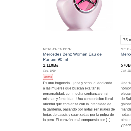
+
+
75 
MERCEDES BENZ
MERC
Mercedes Benz Woman Eau de
0 ml
Merc
Parfum 90 ml
1.110
Bs.
570
B
Cod. 1019
Cod. 11
Último
d e intensidad. El aire
Es una fragancia lujosa y sensual dedicada
Una fr
stá poniendo. Reflexivo
a las mujeres que buscan exaltar su
hombre
mbre está listo para
personalidad, con mucha confianza en sí
elegan
metedora. El perfume lo
mismas y feminidad. Una composición floral
de Sa
rico y seductor, que
oriental que comienza con la intensidad de
gálban
ta el final de la
la gardenia, pasando por notas sensuales de
mandar
hojas de cassis y suavizadas por la pulpa de
notas 
la pera. El corazón está compuesto por [...]
pimien
y pach