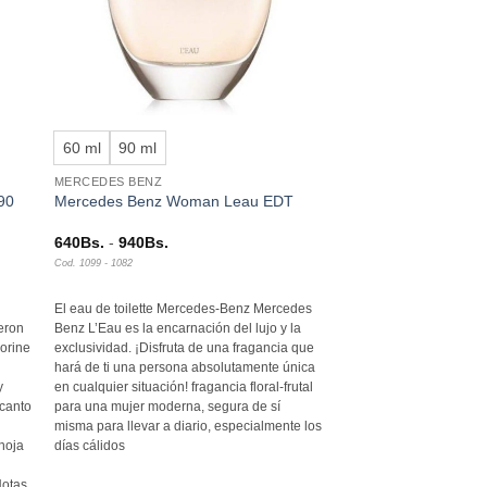
+
60 ml
90 ml
MERCEDES BENZ
90
Mercedes Benz Woman Leau EDT
Rango
640
Bs.
-
940
Bs.
de
Cod. 1099 - 1082
precios:
desde
640Bs.
El eau de toilette Mercedes-Benz Mercedes
hasta
ueron
Benz L’Eau es la encarnación del lujo y la
940Bs.
orine
exclusividad. ¡Disfruta de una fragancia que
hará de ti una persona absolutamente única
y
en cualquier situación! fragancia floral-frutal
ncanto
para una mujer moderna, segura de sí
misma para llevar a diario, especialmente los
 hoja
días cálidos
Notas