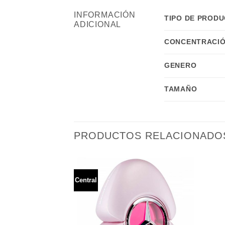
INFORMACIÓN
TIPO DE PROD
ADICIONAL
CONCENTRACIÓ
GENERO
TAMAÑO
PRODUCTOS RELACIONADO
Central
Añadir
Añadir
a la
a la
lista de
lista de
deseos
deseos