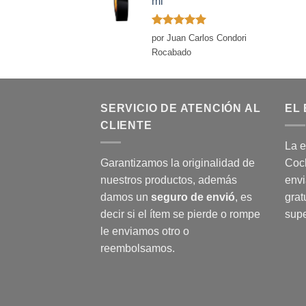
ml
Valorado
por Juan Carlos Condori
con
5
de 5
Rocabado
SERVICIO DE ATENCIÓN AL
EL 
CLIENTE
La e
Garantizamos la originalidad de
Coch
nuestros productos, además
envi
damos un
seguro de envió
, es
grat
decir si el ítem se pierde o rompe
supe
le enviamos otro o
reembolsamos.