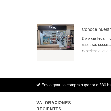
Conoce nuestr
Dia a dia llegan 
nuestrras sucursal
experiencia, que n
Envio gratuito compra superior a 380 b
VALORACIONES
RECIENTES