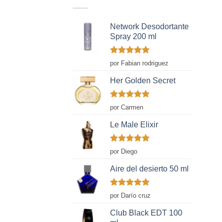
Network Desodortante
Spray 200 ml
Valorado
por Fabian rodriguez
con
5
de 5
Her Golden Secret
Valorado
por Carmen
con
5
de 5
Le Male Elixir
Valorado
por Diego
con
5
de 5
Aire del desierto 50 ml
Valorado
por Darío cruz
con
5
de 5
Club Black EDT 100