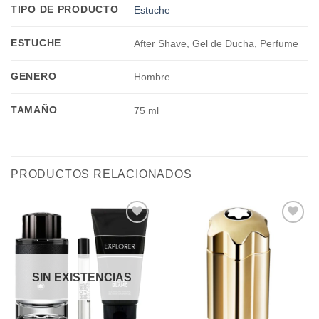
TIPO DE PRODUCTO
Estuche
ESTUCHE
After Shave, Gel de Ducha, Perfume
GENERO
Hombre
TAMAÑO
75 ml
PRODUCTOS RELACIONADOS
Añadir
Añadir
a la
a la
lista de
lista de
deseos
deseos
SIN EXISTENCIAS