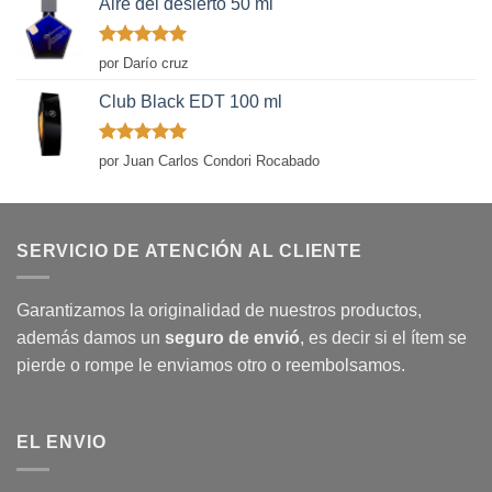
Aire del desierto 50 ml
Valorado
por Darío cruz
con
5
de 5
Club Black EDT 100 ml
Valorado
por Juan Carlos Condori Rocabado
con
5
de 5
SERVICIO DE ATENCIÓN AL CLIENTE
Garantizamos la originalidad de nuestros productos,
además damos un
seguro de envió
, es decir si el ítem se
pierde o rompe le enviamos otro o reembolsamos.
EL ENVIO