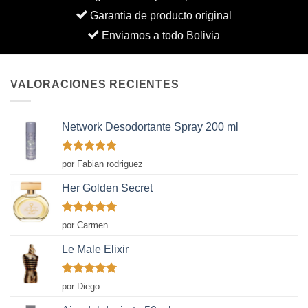
Garantia de producto original
Enviamos a todo Bolivia
VALORACIONES RECIENTES
Network Desodortante Spray 200 ml
Valorado
por Fabian rodriguez
con
5
de 5
Her Golden Secret
Valorado
por Carmen
con
5
de 5
Le Male Elixir
Valorado
por Diego
con
5
de 5