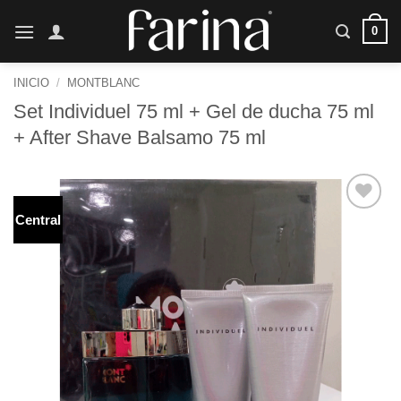
Saltar
0
al
contenido
INICIO
/
MONTBLANC
Set Individuel 75 ml + Gel de ducha 75 ml
+ After Shave Balsamo 75 ml
Central
Añadir
a la
lista de
deseos