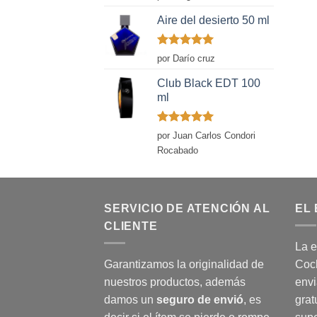
con
5
de 5
Aire del desierto 50 ml
Valorado
por Darío cruz
con
5
de 5
Club Black EDT 100
ml
Valorado
por Juan Carlos Condori
con
5
de 5
Rocabado
SERVICIO DE ATENCIÓN AL
EL 
CLIENTE
La e
Garantizamos la originalidad de
Coch
nuestros productos, además
envi
damos un
seguro de envió
, es
grat