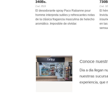
340
Bs.
730
B
Cod. 0519
Cod. 32
imperio? Atrévete a
El desodorante spray Paco Rabanne pour
El hér
 Desea tu destino, ahora
homme interpreta sutiles y refrescantes notas
Invict
mpire Siente la
de la clásica fragancia masculina de helecho
insume
ción del éxito.
aromático. Imposible de olvidar.
en las
sensu
Conoce nuestr
Dia a dia llegan 
nuestrras sucursal
experiencia, que n