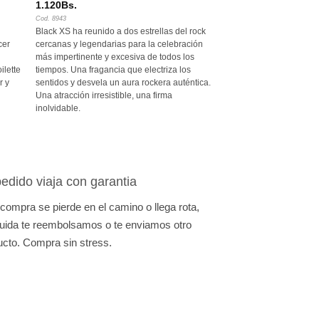
1.120
Bs.
Cod. 8943
Black XS ha reunido a dos estrellas del rock
cer
cercanas y legendarias para la celebración
más impertinente y excesiva de todos los
ilette
tiempos. Una fragancia que electriza los
r y
sentidos y desvela un aura rockera auténtica.
Una atracción irresistible, una firma
inolvidable.
edido viaja con garantia
 compra se pierde en el camino o llega rota,
uida te reembolsamos o te enviamos otro
ucto. Compra sin stress.