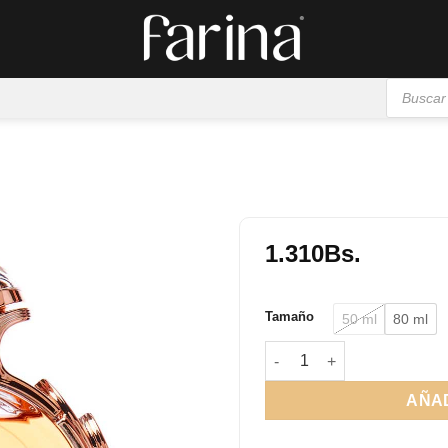
Búsqueda
de
productos
1.310
Bs.
Añadir
a la
Tamaño
50 ml
80 ml
lista de
deseos
Olympea EDP cantidad
AÑAD