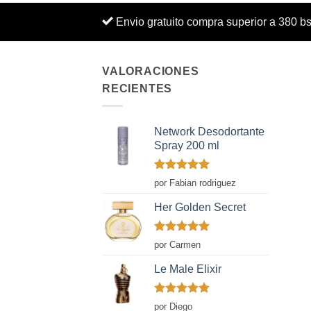
Envio gratuito compra superior a 380 b
VALORACIONES
RECIENTES
Network Desodortante
Spray 200 ml
Valorado
por Fabian rodriguez
con
5
de 5
Her Golden Secret
Valorado
por Carmen
con
5
de 5
Le Male Elixir
Valorado
por Diego