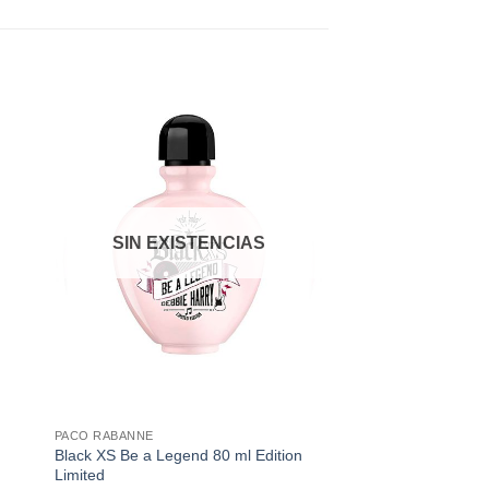
dir
Añadir
a
a la
 de
lista de
eos
deseos
SIN EXISTENCIAS
+
PACO RABANNE
Black XS Be a Legend 80 ml Edition
Limited