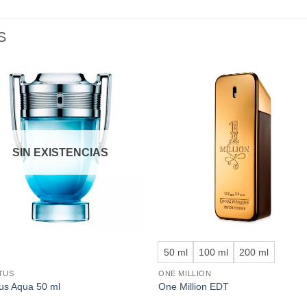
S
Añadir
Aña
a la
a l
lista de
lista
deseos
des
SIN EXISTENCIAS
+
50 ml
100 ml
200 ml
TUS
ONE MILLION
tus Aqua 50 ml
One Million EDT