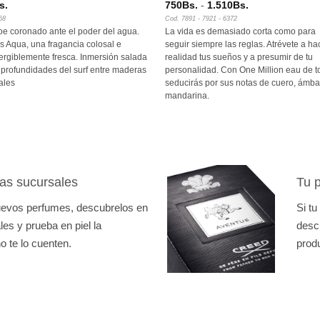
Rango
s.
750
Bs.
-
1.510
Bs.
de
58
Cod. 7891 - 7921 - 6372
precios:
oe coronado ante el poder del agua.
La vida es demasiado corta como para
desde
750Bs.
us Aqua, una fragancia colosal e
seguir siempre las reglas. Atrévete a ha
hasta
rgiblemente fresca. Inmersión salada
realidad tus sueños y a presumir de tu
1.510Bs.
 profundidades del surf entre maderas
personalidad. Con One Million eau de to
ales
seducirás por sus notas de cuero, ámba
mandarina.
as sucursales
Tu p
nuevos perfumes, descubrelos en
Si tu
es y prueba en piel la
desc
o te lo cuenten.
prod