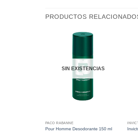
PRODUCTOS RELACIONADO
Añadir
Añadir
a la
a la
lista de
lista de
deseos
deseos
SIN EXISTENCIAS
+
+
PACO RABANNE
INVIC
e
Pour Homme Desodorante 150 ml
Invic