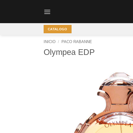
Saltar
al
contenido
CATALOGO
INICIO
/
PACO RABANNE
Olympea EDP