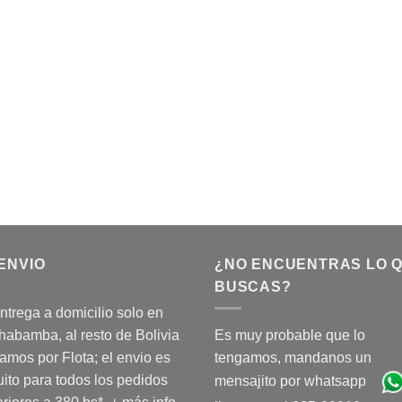
ENVIO
¿NO ENCUENTRAS LO 
BUSCAS?
ntrega a domicilio solo en
abamba, al resto de Bolivia
Es muy probable que lo
amos por Flota; el envio es
tengamos, mandanos un
uito para todos los pedidos
mensajito por whatsapp