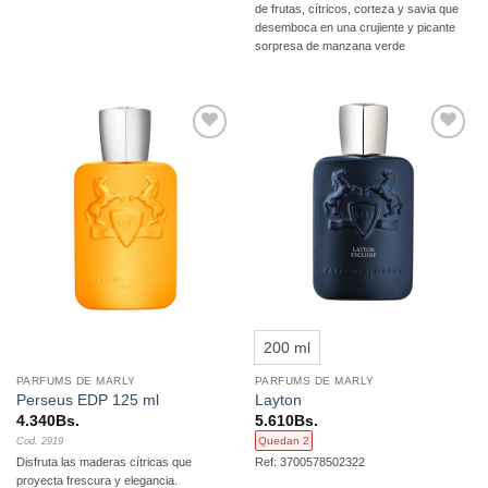
de frutas, cítricos, corteza y savia que
desemboca en una crujiente y picante
sorpresa de manzana verde
Añadir
Añadir
a la
a la
lista de
lista de
deseos
deseos
200 ml
PARFUMS DE MARLY
PARFUMS DE MARLY
Perseus EDP 125 ml
Layton
4.340
Bs.
5.610
Bs.
Quedan 2
Cod. 2919
Disfruta las maderas cítricas que
Ref: 3700578502322
proyecta frescura y elegancia.