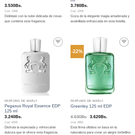
ml
3.530
Bs.
3.780
Bs.
Cod. 1998
Cod. 2209
Deléitate con la nube delicada de rosas
Goza de la elegante magia amaderada y
que contiene esta fragancia.
avainillada enfrascada en esta botella.
-22%
Añadir
Añadir
a la
a la
lista de
lista de
deseos
deseos
PARFUMS DE MARLY
PARFUMS DE MARLY
Pegasus Royal Essence EDP
Greenley 125 ml EDP
125 ml
El
El
3.240
Bs.
4.630
Bs.
3.620
Bs.
precio
precio
Cod. 6009
Cod. 0861
original
actual
Disfruta la especiada y refrescante
Esta firma olfativa se basa en la
era:
es:
4.630Bs..
3.620Bs..
dulzura que te ofrece esta fragancia.
naturaleza para crear un alegre torbellino