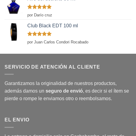
Valorado
por Darío cruz
con
5
de 5
Club Black EDT 100 ml
Valorado
por Juan Carlos Condori Rocabado
con
5
de 5
SERVICIO DE ATENCIÓN AL CLIENTE
Garantizamos la originalidad de nuestros productos,
además damos un
seguro de envió
, es decir si el ítem se
pierde o rompe le enviamos otro o reembolsamos.
EL ENVIO