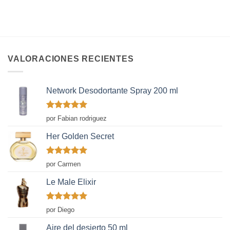
VALORACIONES RECIENTES
Network Desodortante Spray 200 ml
Valorado
por Fabian rodriguez
con
5
de 5
Her Golden Secret
Valorado
por Carmen
con
5
de 5
Le Male Elixir
Valorado
por Diego
con
5
de 5
Aire del desierto 50 ml