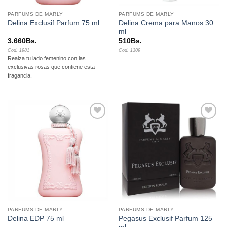
PARFUMS DE MARLY
PARFUMS DE MARLY
Delina Crema para Manos 30
Delina Exclusif Parfum 75 ml
ml
3.660
Bs.
510
Bs.
Cod. 1981
Cod. 1309
Realza tu lado femenino con las
exclusivas rosas que contiene esta
fragancia.
Añadir
Añadir
a la
a la
lista de
lista de
deseos
deseos
PARFUMS DE MARLY
PARFUMS DE MARLY
Pegasus Exclusif Parfum 125
Delina EDP 75 ml