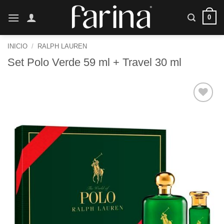
Saltar
0
al
contenido
INICIO
/
RALPH LAUREN
Set Polo Verde 59 ml + Travel 30 ml
Añadir
a la
lista de
deseos