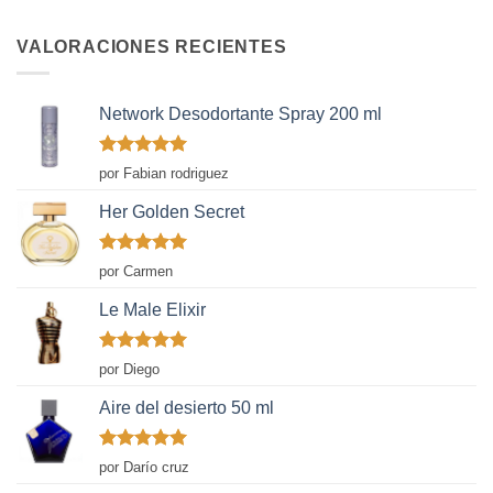
VALORACIONES RECIENTES
Network Desodortante Spray 200 ml
Valorado
por Fabian rodriguez
con
5
de 5
Her Golden Secret
Valorado
por Carmen
con
5
de 5
Le Male Elixir
Valorado
por Diego
con
5
de 5
Aire del desierto 50 ml
Valorado
por Darío cruz
con
5
de 5