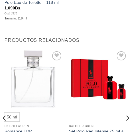
Polo Eau de Toilette – 118 ml
1.090
Bs.
Cod. 2825
Tamaño: 118 ml
PRODUCTOS RELACIONADOS
Añadir
Añadir
a la
a la
lista de
lista de
deseos
deseos
50 ml
RALPH LAUREN
RALPH LAUREN
Set Polo Red Intense 75 ml +
Romance EDP