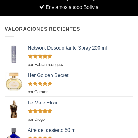
Enviamos a todo Bolivia
VALORACIONES RECIENTES
Network Desodortante Spray 200 ml
Valorado
por Fabian rodriguez
con
5
de 5
Her Golden Secret
Valorado
por Carmen
con
5
de 5
Le Male Elixir
Valorado
por Diego
con
5
de 5
Aire del desierto 50 ml