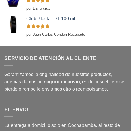
Valorado
por Darío cruz
con
5
de 5
Club Black EDT 100 ml
Valorado
por Juan Carlos Condori Rocabado
con
5
de 5
SERVICIO DE ATENCIÓN AL CLIENTE
Garantizamos la originalidad de nuestros productos,
además damos un
seguro de envió
, es decir si el ítem se
pierde o rompe le enviamos otro o reembolsamos.
EL ENVIO
La entrega a domicilio solo en Cochabamba, al resto de