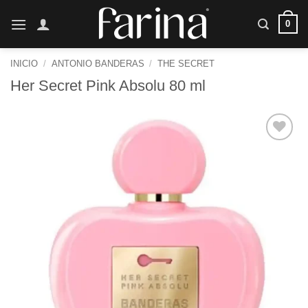
Saltar
0
al
contenido
INICIO
/
ANTONIO BANDERAS
/
THE SECRET
Her Secret Pink Absolu 80 ml
Añadir
a la
lista de
deseos