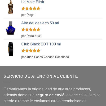
Le Male Elixir
Valorado
por Diego
con
5
de 5
Aire del desierto 50 ml
Valorado
por Darío cruz
con
5
de 5
Club Black EDT 100 ml
Valorado
por Juan Carlos Condori Rocabado
con
5
de 5
SERVICIO DE ATENCIÓN AL CLIENTE
Garantizamos la originalidad de nuestros productos,
además damos un
seguro de envió
, es decir si el ítem se
pierde o rompe le enviamos otro o reembolsamos.