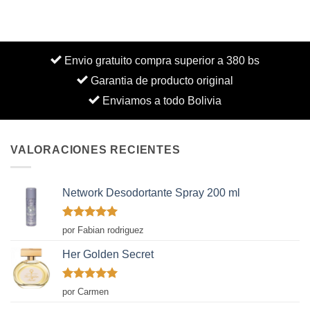
Envio gratuito compra superior a 380 bs
Garantia de producto original
Enviamos a todo Bolivia
VALORACIONES RECIENTES
Network Desodortante Spray 200 ml
Valorado
por Fabian rodriguez
con
5
de 5
Her Golden Secret
Valorado
por Carmen
con
5
de 5