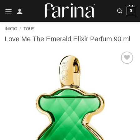
Saltar
0
al
contenido
INICIO
/
TOUS
Love Me The Emerald Elixir Parfum 90 ml
Añadir
a la
lista de
deseos