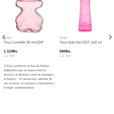
lista de
lista de
deseos
deseos
TOUS
TOUS
Tous LoveMe 90 ml EDP
Tous Kids Girl EDT 100 ml
1.110
Bs.
580
Bs.
Cod. 7584
Cod. 8155
TOUS LoveMe es un Eau de Parfum
polifacético que se mueve entre la
ternura y lo dinámico, entre la suavidad y
lo intenso… Un aroma que, además de
ser un icono, es una joya y representa a
la mujer contemporánea.