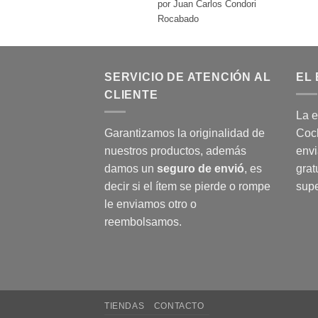
Valorado
por Juan Carlos Condori
con
5
de 5
Rocabado
SERVICIO DE ATENCIÓN AL
EL 
CLIENTE
La e
Garantizamos la originalidad de
Coch
nuestros productos, además
envi
damos un
seguro de envió
, es
grat
decir si el ítem se pierde o rompe
supe
le enviamos otro o
reembolsamos.
TIENDAS
CONTACTO