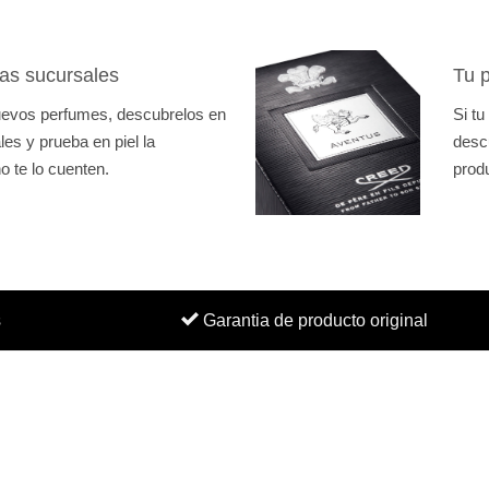
as sucursales
Tu p
nuevos perfumes, descubrelos en
Si tu
es y prueba en piel la
desc
o te lo cuenten.
prod
s
Garantia de producto original