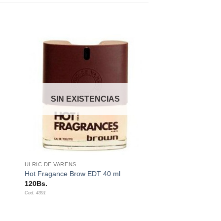
dir
Añadir
a
a la
 de
lista de
eos
deseos
SIN EXISTENCIAS
+
ULRIC DE VARENS
Hot Fragance Brow EDT 40 ml
120
Bs.
Cod. 4391