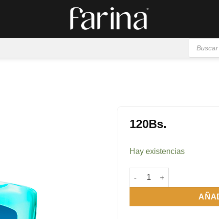
Búsqueda
de
productos
120
Bs.
Añadir
a la
Hay existencias
lista de
deseos
Coco Soleil EDP 50 ml can
AÑAD