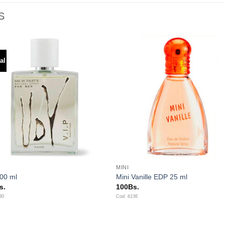
S
al
Añadir
Aña
a la
a l
lista de
lista
deseos
des
+
MINI
00 ml
Mini Vanille EDP 25 ml
s.
100
Bs.
30
Cod. 6136