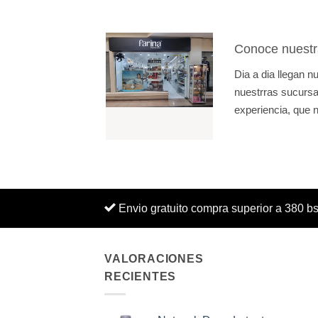
Conoce nuestr
Dia a dia llegan 
nuestrras sucursal
experiencia, que n
Envio gratuito compra superior a 380 b
VALORACIONES
RECIENTES