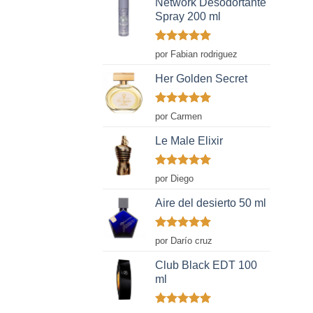
Network Desodortante
Spray 200 ml
Valorado
por Fabian rodriguez
con
5
de 5
Her Golden Secret
Valorado
por Carmen
con
5
de 5
Le Male Elixir
Valorado
por Diego
con
5
de 5
Aire del desierto 50 ml
Valorado
por Darío cruz
con
5
de 5
Club Black EDT 100
ml