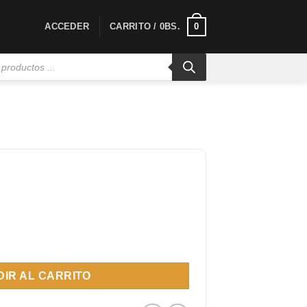
0
ACCEDER
CARRITO /
0
BS.
tidad
IR AL CARRITO