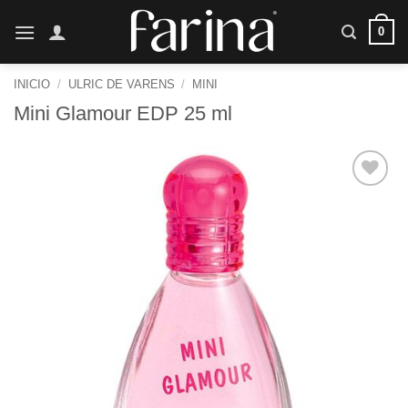
Saltar
0
al
contenido
INICIO
/
ULRIC DE VARENS
/
MINI
Mini Glamour EDP 25 ml
Añadir
a la
lista de
deseos