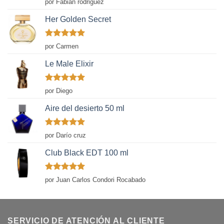
por Fabian rodriguez
con
5
de 5
Her Golden Secret
Valorado
por Carmen
con
5
de 5
Le Male Elixir
Valorado
por Diego
con
5
de 5
Aire del desierto 50 ml
Valorado
por Darío cruz
con
5
de 5
Club Black EDT 100 ml
Valorado
por Juan Carlos Condori Rocabado
con
5
de 5
SERVICIO DE ATENCIÓN AL CLIENTE