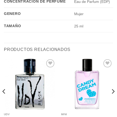
CONCENTRACIÓN DE PERFUME
Eau de Parfum (EDP)
GENERO
Mujer
TAMAÑO
25 ml
PRODUCTOS RELACIONADOS
Añadir
Añadir
a la
a la
lista de
lista de
deseos
deseos
UDV
MINI