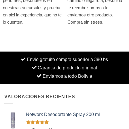
perfumes, descubrelos en
camino o llega rota, descuida
nuestrras sucursales y prueba
te reembolsamos o te
en piel la experiencia, que no te
enviamos otro producto.
lo cuenten.
Compra sin stress.
Envio gratuito compra superior a 380 bs
Garantia de producto original
Enviamos a todo Bolivia
VALORACIONES RECIENTES
Network Desodortante Spray 200 ml
Valorado