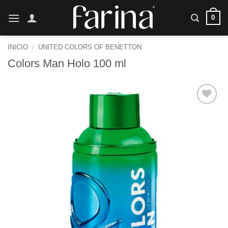
Saltar
0
al
contenido
INICIO
/
UNITED COLORS OF BENETTON
Colors Man Holo 100 ml
Añadir
a la
lista de
deseos