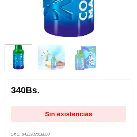
340
Bs.
Sin existencias
SKU:
8433982016080