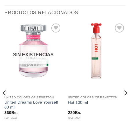
PRODUCTOS RELACIONADOS
Añadir
Añadir
a la
a la
lista de
lista de
deseos
deseos
SIN EXISTENCIAS
UNITED COLORS OF BENETTON
UNITED COLORS OF BENETTON
United Dreams Love Yourself
Hot 100 ml
80 ml
360
Bs.
220
Bs.
Cod. 7070
Cod. 3000