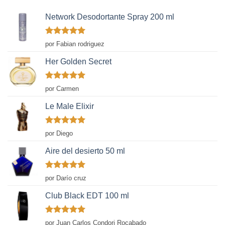
Network Desodortante Spray 200 ml
Valorado
por Fabian rodriguez
con
5
de 5
Her Golden Secret
Valorado
por Carmen
con
5
de 5
Le Male Elixir
Valorado
por Diego
con
5
de 5
Aire del desierto 50 ml
Valorado
por Darío cruz
con
5
de 5
Club Black EDT 100 ml
Valorado
por Juan Carlos Condori Rocabado