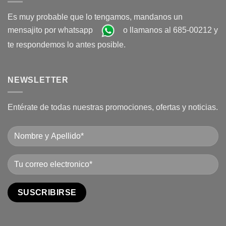
Es muy probable que lo tengamos, mandanos un
mensajito por whatsapp
o llamanos al 685-00212 y
te respondemos lo antes posible.
NEWSLETTER
Entérate de todas nuestras promociones, ofertas y noticias.