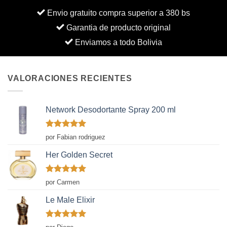
Envio gratuito compra superior a 380 bs
Garantia de producto original
Enviamos a todo Bolivia
VALORACIONES RECIENTES
Network Desodortante Spray 200 ml
Valorado
por Fabian rodriguez
con
5
de 5
Her Golden Secret
Valorado
por Carmen
con
5
de 5
Le Male Elixir
Valorado