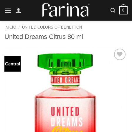
Saltar
0
al
contenido
INICIO
/
UNITED COLORS OF BENETTON
United Dreams Citrus 80 ml
Central
Añadir
a la
lista de
deseos