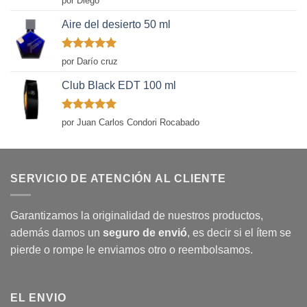
por Diego
con
5
de 5
Aire del desierto 50 ml
Valorado
por Darío cruz
con
5
de 5
Club Black EDT 100 ml
Valorado
por Juan Carlos Condori Rocabado
con
5
de 5
SERVICIO DE ATENCIÓN AL CLIENTE
Garantizamos la originalidad de nuestros productos,
además damos un
seguro de envió
, es decir si el ítem se
pierde o rompe le enviamos otro o reembolsamos.
EL ENVIO