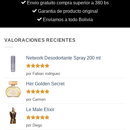
Envio gratuito compra superior a 380 bs
Garantia de producto original
Enviamos a todo Bolivia
VALORACIONES RECIENTES
Network Desodortante Spray 200 ml
Valorado
por Fabian rodriguez
con
5
de 5
Her Golden Secret
Valorado
por Carmen
con
5
de 5
Le Male Elixir
Valorado
por Diego
con
5
de 5