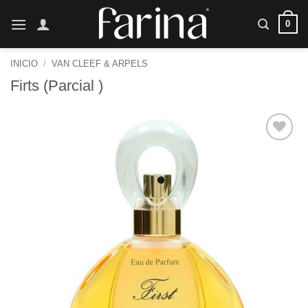
Saltar
0
al
contenido
INICIO
/
VAN CLEEF & ARPELS
Firts (Parcial )
Añadir
a la
lista de
deseos