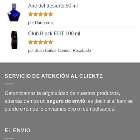
Aire del desierto 50 ml
Valorado
por Darío cruz
con
5
de 5
Club Black EDT 100 ml
Valorado
por Juan Carlos Condori Rocabado
con
5
de 5
SERVICIO DE ATENCIÓN AL CLIENTE
Garantizamos la originalidad de nuestros productos,
además damos un
seguro de envió
, es decir si el ítem se
pierde o rompe le enviamos otro o reembolsamos.
EL ENVIO