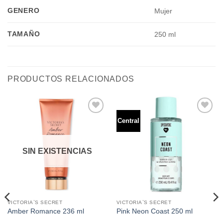
GENERO
Mujer
TAMAÑO
250 ml
PRODUCTOS RELACIONADOS
Central
Añadir
Añadir
a la
a la
lista de
lista de
deseos
deseos
SIN EXISTENCIAS
VICTORIA`S SECRET
VICTORIA`S SECRET
Amber Romance 236 ml
Pink Neon Coast 250 ml