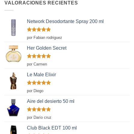
VALORACIONES RECIENTES
Network Desodortante Spray 200 ml
Valorado
por Fabian rodriguez
con
5
de 5
Her Golden Secret
Valorado
por Carmen
con
5
de 5
Le Male Elixir
Valorado
por Diego
con
5
de 5
Aire del desierto 50 ml
Valorado
por Darío cruz
con
5
de 5
Club Black EDT 100 ml