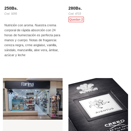
250
Bs.
280
Bs.
Cod. 9295
Cod. 4715
Quedan 2
Nutrición con aroma. Nuestra crema
corporal de rápida absorción con 24
horas de humectación es perfecta para
manos y cuerpo. Notas de fragancia:
cereza negra, crme anglaise, vainilla,
sándalo, manzanilla, aloe vera, ámbar,
azúcar y leche