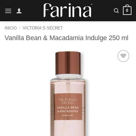
Saltar
0
al
contenido
INICIO
/
VICTORIA`S SECRET
Vanilla Bean & Macadamia Indulge 250 ml
Añadir
a la
lista de
deseos