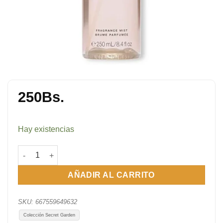
250
Bs.
Hay existencias
Vanilla Bean & Macadamia Indulge 250 ml cantidad
AÑADIR AL CARRITO
SKU:
667559649632
Colección Secret Garden