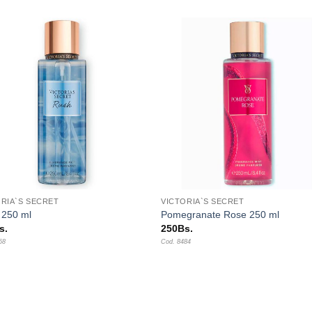
Añadir
Aña
a la
a l
lista de
lista
deseos
des
+
ORIA`S SECRET
VICTORIA`S SECRET
 250 ml
Pomegranate Rose 250 ml
s.
250
Bs.
68
Cod. 8484