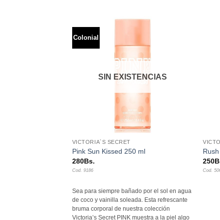
Colonial
Añadir
Añadir
a la
a la
lista de
lista de
deseos
deseos
SIN EXISTENCIAS
+
+
VICTORIA`S SECRET
VICT
 250 ml
Pink Sun Kissed 250 ml
Rush
280
Bs.
250
B
Cod. 9186
Cod. 50
Sea para siempre bañado por el sol en agua
de coco y vainilla soleada. Esta refrescante
bruma corporal de nuestra colección
Victoria’s Secret PINK muestra a la piel algo