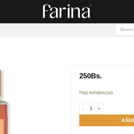
Búsqueda
de
productos
250
Bs.
Añadir
a la
Hay existencias
lista de
deseos
Vanilla Lace 250 ml cantid
AÑAD