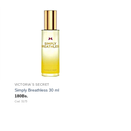
dir
Añadir
a
a la
 de
lista de
eos
deseos
+
VICTORIA`S SECRET
Simply Breathless 30 ml
180
Bs.
Cod. 5175