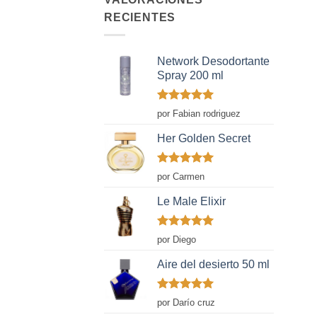
RECIENTES
Network Desodortante
Spray 200 ml
Valorado
por Fabian rodriguez
con
5
de 5
Her Golden Secret
Valorado
por Carmen
con
5
de 5
Le Male Elixir
Valorado
por Diego
con
5
de 5
Aire del desierto 50 ml
Valorado
por Darío cruz
con
5
de 5