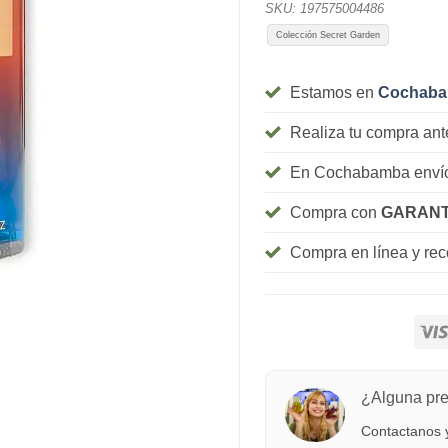
SKU:
197575004486
Colección Secret Garden
Estamos en
Cochab
Realiza tu compra ant
En Cochabamba envío
Compra con
GARANT
Compra en línea y re
¿Alguna pr
Contactanos y