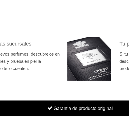
as sucursales
Tu p
nuevos perfumes, descubrelos en
Si tu
es y prueba en piel la
desc
o te lo cuenten.
prod
s
Garantia de producto original