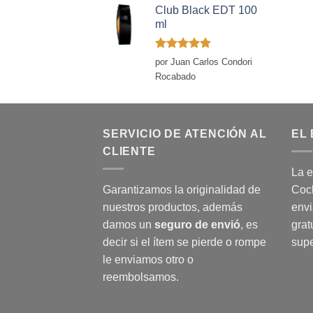
Club Black EDT 100
ml
Valorado
por Juan Carlos Condori
con
5
de 5
Rocabado
SERVICIO DE ATENCIÓN AL
EL 
CLIENTE
La e
Garantizamos la originalidad de
Coch
nuestros productos, además
envi
damos un
seguro de envió
, es
grat
decir si el ítem se pierde o rompe
supe
le enviamos otro o
reembolsamos.