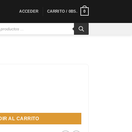
0
ACCEDER
CARRITO /
0
BS.
ad
IR AL CARRITO